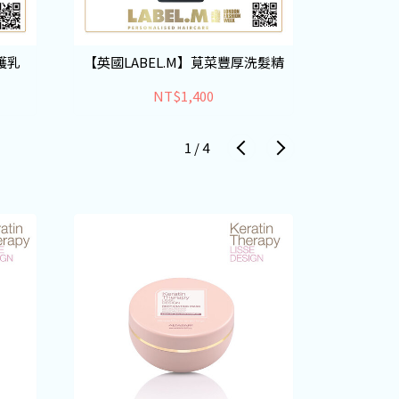
護乳
【英國LABEL.M】莧菜豐厚洗髮精
【英國LA
NT$1,400
1
/
4