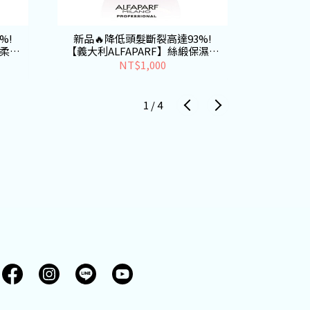
%!
新品🔥降低頭髮斷裂高達93%!
新品🔥
輕柔洗
【義大利ALFAPARF】絲緞保濕髮
【義大利A
膜
NT$1,000
1
/
4