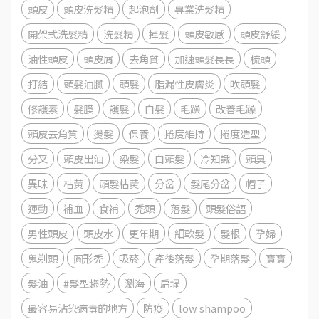
頭皮
頭皮洗髮精
起泡劑
專業洗髮精
開架式洗髮精
洗髮精
掉髮
頭皮敏感
頭皮舒緩
油性頭皮
頭皮屑
去角質
加速頭髮長長
梳頭
打結
頭髮油膩
頭髮
脂漏性皮膚炎
吹頭髮
修護素
髮膜
護髮
白髮
毛躁
改善毛躁
頭皮去角質
燙髮
保養
捲度維持
捲度造型
分叉
頭皮出油
染髮
白頭髮
冷知識
頭臭
異味
枯黃
頭髮枯黃
分岔
髮尾分岔
帽子
運動
補血
食補
禿頭
落髮
頭髮俗語
男性頭皮
頭皮水
更年期
細軟髮
髮根
孕婦
鬼剃頭
圓形禿
吸菸
產後落髮
孕期落髮
寶寶
髮油
#髮型趨勢
瀏海
扁塌
最容易沾染病毒的地方
防疫
low shampoo