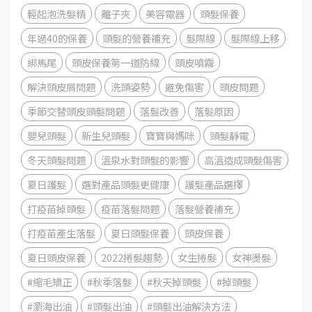
輕起泡洗髮精
離子夾
美容電器
頭髮保養
年過40的保養
頭髮的營養補充
髮際線
髮際線上移
綁馬尾
頭皮保養第一道防線
頭皮噴霧
解決頭皮屑問題
洗頭姿勢
避免傷害
頭皮問題
季節交替頭皮頭髮問題
落髮改善
落髮原因
嬰兒頭髮
新生兒頭髮
寶寶與媽咪
頭髮靜電
冬天頭髮問題
溫泉水對頭髮的影響
高溫造成頭髮傷害
夏日護髮
選對產品頭髮更健康
護髮產品選擇
打疫苗掉頭髮
疫苗落髮問題
落髮營養補充
打疫苗產生落髮
夏日頭髮保養
頭皮保養
夏日頭皮保養
2022捲髮趨勢
女生捲髮
女神燙髮
#縮毛矯正
#秋季落髮
#秋天掉頭髮
#掉頭髮
#瀏海出油
#頭髮出油
#頭髮出油解決方法