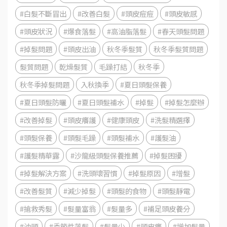
#白髮不斷冒出
#改善白髮
#頭皮痘痘
#頭皮敏感
#頭皮狀況
#爆食落髮
#高油脂落髮
#春天頭髮問題
#掉髮問題
#頭皮出油
秋冬季髮質
秋冬季髮質問題
髮質問題
乾燥髮質
毛躁打結
秋冬季
秋冬季掉髮問題
入秋換季
#夏日頭髮保養
#夏日頭髮防曬
#夏日頭髮補水
#掉髮
#掉髮怎麼辦
#改善掉髮
#頭皮癢護
#健康頭皮
#洗髮精選擇
#頭髮保養
#頭髮毛躁
#頭髮補水
#護髮油
#護髮精華露
#沙龍級頭髮保養推薦
#掉髮困擾
#掉髮解決方案
#洗頭壞習慣
#掉髮原因
#增髮
#改善髮質
#減少掉髮
#頭髮的食物
#頭髮靜電
#搶救秀髮
#髮量富翁
#髮量多
#補足頭皮養分
#油頭
#季節性落髮
#髮量少
#頭皮癢
#增加髮量