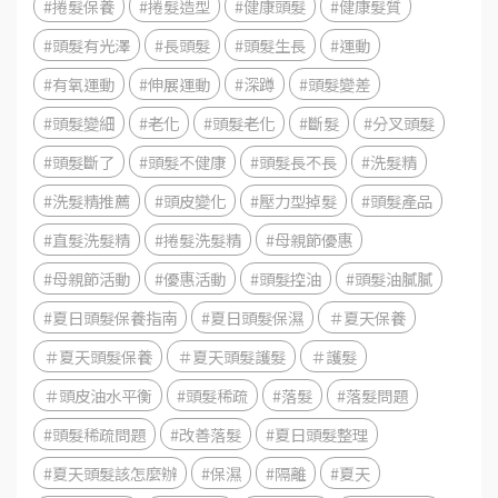
#捲髮保養
#捲髮造型
#健康頭髮
#健康髮質
#頭髮有光澤
#長頭髮
#頭髮生長
#運動
#有氧運動
#伸展運動
#深蹲
#頭髮變差
#頭髮變細
#老化
#頭髮老化
#斷髮
#分叉頭髮
#頭髮斷了
#頭髮不健康
#頭髮長不長
#洗髮精
#洗髮精推薦
#頭皮變化
#壓力型掉髮
#頭髮產品
#直髮洗髮精
#捲髮洗髮精
#母親節優惠
#母親節活動
#優惠活動
#頭髮控油
#頭髮油膩膩
#夏日頭髮保養指南
#夏日頭髮保濕
＃夏天保養
＃夏天頭髮保養
＃夏天頭髮護髮
＃護髮
＃頭皮油水平衡
#頭髮稀疏
#落髮
#落髮問題
#頭髮稀疏問題
#改善落髮
#夏日頭髮整理
#夏天頭髮該怎麼辦
#保濕
#隔離
#夏天