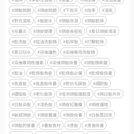
#頭髮問題
#頭皮問題
#下雨天
#雨季
#濕氣
#對抗濕氣
#髮妝水
#頭髮保濕
#頭髮乾燥
#毛囊炎
#頭皮健康
#頭皮長痘痘
#夏日頭皮清潔
#乾洗髮
#控油洗髮精
#稻草髮
#打擊乾燥
#夏日玩水
#染後護色
#染後專用洗髮精
#染後專用修護素
#染後頭髮保養
#頭髮精華露
#髮油
#乾燥髮救星
#乾燥髮必備
#乾燥髮保養
#長直髮
#長直髮保養
#對抗毛躁髮
#細軟髮
#細塌髮
#老化髮質
#增添頭髮蓬鬆度
#與白髮共存
#白髮染髮
#淺色髮
#頭皮紅腫癢
#頭皮護理
#敏感頭皮
#頭皮養護
#頭皮保養
#白髮黑回來
#頭髮的營養
#養髮食材
#燙髮
#燙後保養