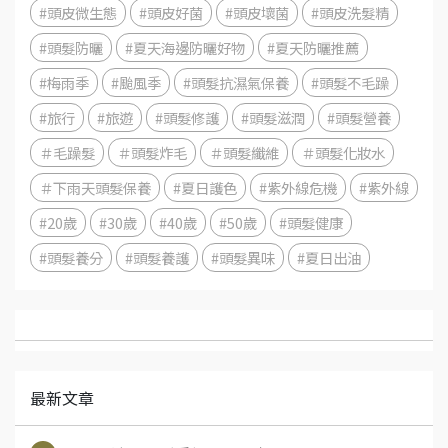
#頭皮微生態
#頭皮好菌
#頭皮壞菌
#頭皮洗髮精
#頭髮防曬
#夏天海邊防曬好物
#夏天防曬推薦
#梅雨季
#颱風季
#頭髮抗濕氣保養
#頭髮不毛躁
#旅行
#旅遊
#頭髮修護
#頭髮滋潤
#頭髮營養
＃毛躁髮
＃頭髮炸毛
＃頭髮纖維
＃頭髮化妝水
＃下雨天頭髮保養
#夏日護色
#紫外線危機
#紫外線
#20歲
#30歲
#40歲
#50歲
#頭髮健康
#頭髮養分
#頭髮養護
#頭髮異味
#夏日出油
最新文章