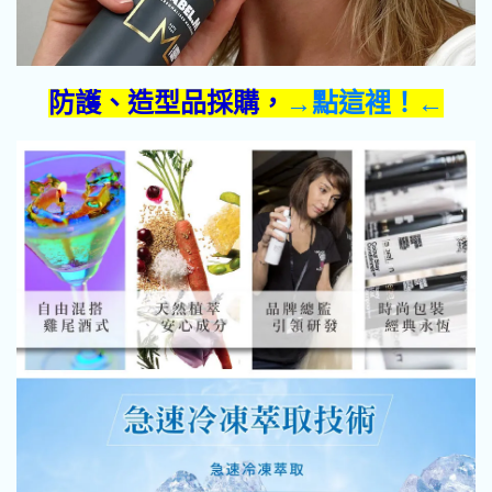
防護、造型品採購，
→點這裡！←