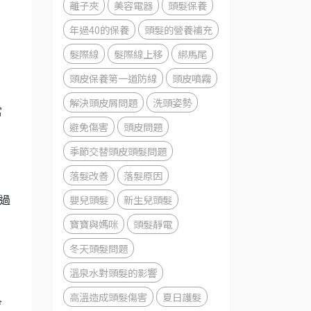
離子夾
美容電器
頭髮保養
年過40的保養
頭髮的營養補充
髮際線
髮際線上移
綁馬尾
頭皮保養第一道防線
頭皮噴霧
解決頭皮屑問題
洗頭姿勢
當
避免傷害
頭皮問題
季節交替頭皮頭髮問題
落髮改善
落髮原因
嬰兒頭髮
新生兒頭髮
過
寶寶與媽咪
頭髮靜電
冬天頭髮問題
溫泉水對頭髮的影響
高溫造成頭髮傷害
夏日護髮
會