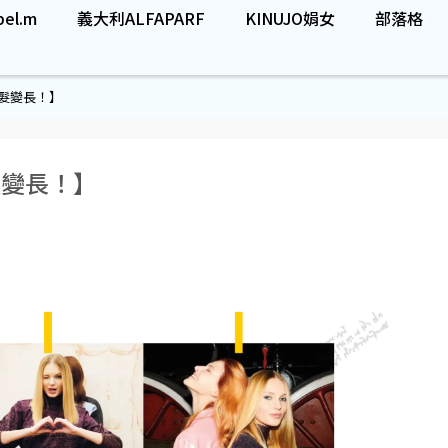
el.m
義大利ALFAPARF
KINUJO娟女
部落格
髮變長！】
髮變長！】