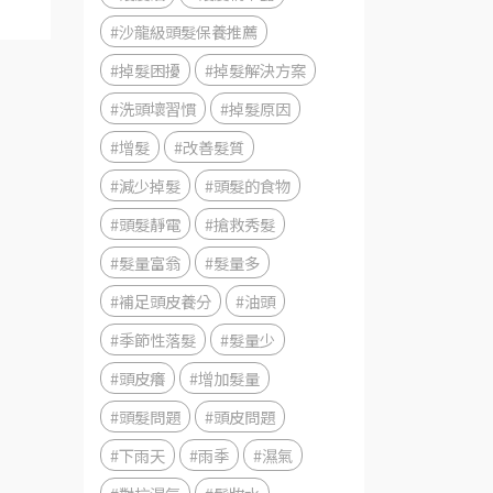
#沙龍級頭髮保養推薦
#掉髮困擾
#掉髮解決方案
#洗頭壞習慣
#掉髮原因
#增髮
#改善髮質
#減少掉髮
#頭髮的食物
#頭髮靜電
#搶救秀髮
#髮量富翁
#髮量多
#補足頭皮養分
#油頭
#季節性落髮
#髮量少
#頭皮癢
#增加髮量
#頭髮問題
#頭皮問題
#下雨天
#雨季
#濕氣