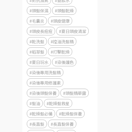
#對抗濕氣
#髮妝水
#頭髮保濕
#頭髮乾燥
#毛囊炎
#頭皮健康
#頭皮長痘痘
#夏日頭皮清潔
#乾洗髮
#控油洗髮精
#稻草髮
#打擊乾燥
#夏日玩水
#染後護色
#染後專用洗髮精
#染後專用修護素
#染後頭髮保養
#頭髮精華露
#髮油
#乾燥髮救星
#乾燥髮必備
#乾燥髮保養
#長直髮
#長直髮保養