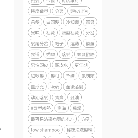
燙髮
保養
捲度維持
捲度造型
分叉
頭皮出油
染髮
白頭髮
冷知識
頭臭
異味
枯黃
頭髮枯黃
分岔
髮尾分岔
帽子
運動
補血
食補
禿頭
落髮
頭髮俗語
男性頭皮
頭皮水
更年期
細軟髮
髮根
孕婦
鬼剃頭
圓形禿
吸菸
產後落髮
孕期落髮
寶寶
髮油
#髮型趨勢
瀏海
扁塌
最容易沾染病毒的地方
防疫
low shampoo
輕起泡洗髮精
棒