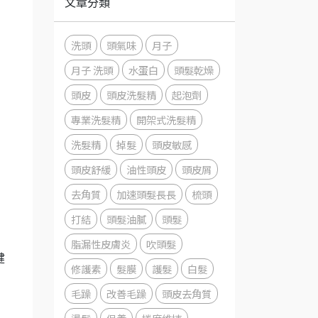
文章分類
洗頭
頭氣味
月子
月子 洗頭
水蛋白
頭髮乾燥
頭皮
頭皮洗髮精
起泡劑
專業洗髮精
開架式洗髮精
洗髮精
掉髮
頭皮敏感
頭皮舒緩
油性頭皮
頭皮屑
去角質
加速頭髮長長
梳頭
打結
頭髮油膩
頭髮
脂漏性皮膚炎
吹頭髮
健
修護素
髮膜
護髮
白髮
毛躁
改善毛躁
頭皮去角質