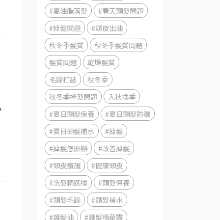
#高油脂落髮
#春天頭髮問題
#掉髮問題
#頭皮出油
秋冬季髮質
秋冬季髮質問題
髮質問題
乾燥髮質
毛躁打結
秋冬季
秋冬季掉髮問題
入秋換季
小
#夏日頭髮保養
#夏日頭髮防曬
#夏日頭髮補水
#掉髮
#掉髮怎麼辦
#改善掉髮
#頭皮癢護
#健康頭皮
#洗髮精選擇
#頭髮保養
#頭髮毛躁
#頭髮補水
#護髮油
#護髮精華露