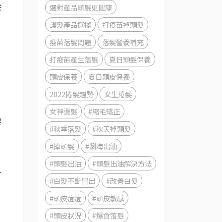
選對產品頭髮更健康
養
護髮產品選擇
打疫苗掉頭髮
疫苗落髮問題
落髮營養補充
打疫苗產生落髮
夏日頭髮保養
頭皮保養
夏日頭皮保養
2022捲髮趨勢
女生捲髮
！
女神燙髮
#縮毛矯正
速
#秋季落髮
#秋天掉頭髮
#掉頭髮
#瀏海出油
#頭髮出油
#頭髮出油解決方法
一
#白髮不斷冒出
#改善白髮
#頭皮痘痘
#頭皮敏感
#頭皮狀況
#爆食落髮