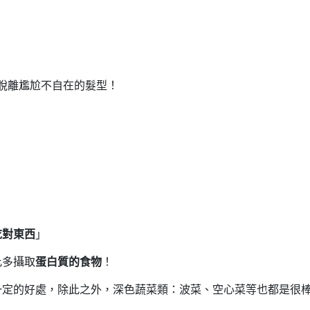
脫離尷尬不自在的髮型！
吃對東西
」
此多攝取
蛋白質的食物
！
一定的好處，除此之外，深色蔬菜類：波菜、空心菜等也都是很