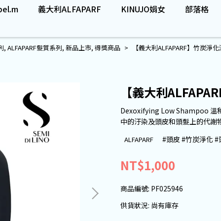
el.m
義大利ALFAPARF
KINUJO娟女
部落格
列
,
ALFAPARF髮質系列
,
新品上市
,
得獎商品
【義大利ALFAPARF】竹炭淨
【義大利ALFAPA
Dexoxifying Low Sh
中的汙染及頭皮和頭髮上的代謝
#頭皮 #竹炭淨化 
ALFAPARF
NT$1,000
商品編號:
PF025946
供貨狀況:
尚有庫存