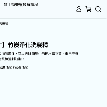
歐士特美髮教育課程
化洗髮精
RF】竹炭淨化洗髮精
ampoo 溫和加強潔淨，可以去除頭髮中的硬水礦物質、來自空氣
物質和過剩油脂。
#頭皮清潔 #頭髮清潔