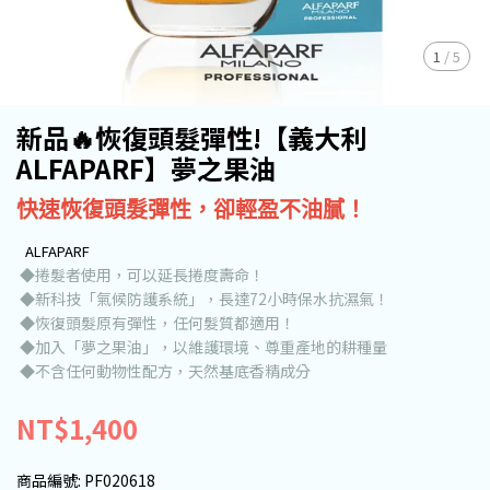
1
/
5
新品🔥恢復頭髮彈性!【義大利
ALFAPARF】夢之果油
快速恢復頭髮彈性，卻輕盈不油膩！
ALFAPARF
◆捲髮者使用，可以延長捲度壽命！
◆新科技「氣候防護系統」，長達72小時保水抗濕氣！
◆恢復頭髮原有彈性，任何髮質都適用！
◆加入「夢之果油」，以維護環境、尊重產地的耕種量
◆不含任何動物性配方，天然基底香精成分
NT$1,400
商品編號:
PF020618