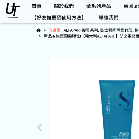
首頁
關於我們
全系列產品
英國lab
【好友推薦碼使用方法】
聯絡我們
修護素
,
ALFAPARF髮質系列
,
歐士特國際總代理
,
捲
新品🔥恢復頭髮彈性!【義大利ALFAPARF】夢之果修