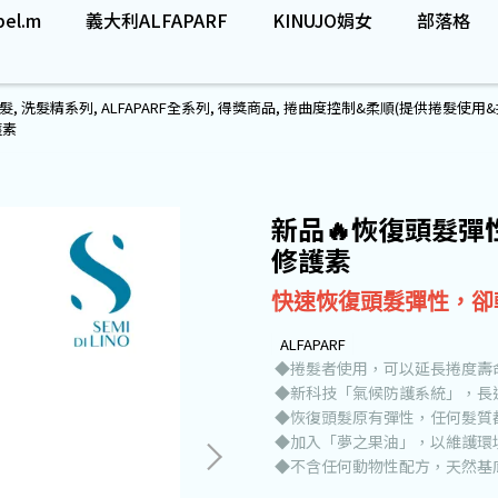
el.m
義大利ALFAPARF
KINUJO娟女
部落格
髮
,
洗髮精系列
,
ALFAPARF全系列
,
得獎商品
,
捲曲度控制&柔順(提供捲髮使用&
護素
新品🔥恢復頭髮彈性
修護素
快速恢復頭髮彈性，卻
ALFAPARF
◆捲髮者使用，可以延長捲度壽
◆新科技「氣候防護系統」，長
◆恢復頭髮原有彈性，任何髮質
◆加入「夢之果油」，以維護環
◆不含任何動物性配方，天然基