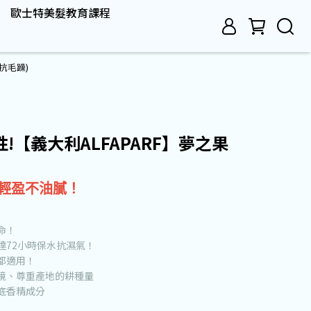
歐士特美髮教育課程
抗毛躁)
!【義大利ALFAPARF】夢之果
輕盈不油膩！
命！
達72小時保水抗濕氣！
都適用！
境、尊重產地的耕種量
底香精成分