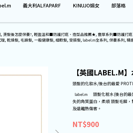
el.m
義大利ALFAPARF
KINUJO娟女
部落格
選
,
燙髮後怎麼保養?
,
輕盈溫和■防護打底、造型品推薦★
,
豐厚系列■防護打底
代理
,
乾燥髮
,
毛躁髮
,
一般健康髮
,
細軟髮
,
受損髮
,
label.m全系列
,
保養系列
,
精
【英國LABEL.M
頭髮的化妝水/後台的最愛 PROTEI
頭髮化粧水(後台的最
label.m
失的角質蛋白，柔順 頭髮毛鱗，
及遠離熱傷害。
NT$900