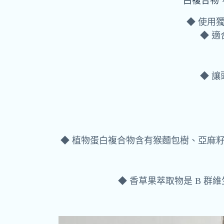
白複合物
◆ 使用
◆ 
◆ 
◆ 植物蛋白複合物含有猴麵包樹、亞麻
◆ 香草果萃取物是 B 