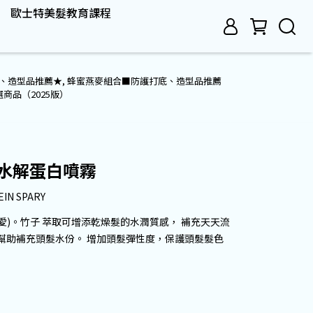
歐士特美髮教育課程
、造型品推薦★
,
蜂蜜燕麥組合■防護打底、造型品推薦
選商品（2025版）
】水解蛋白噴霧
N SPARY
愛)。竹子 萃取可增添乾燥髮的水潤質感， 補充天天流
幫助補充頭髮水份。 增加頭髮彈性度，保護頭髮髮色