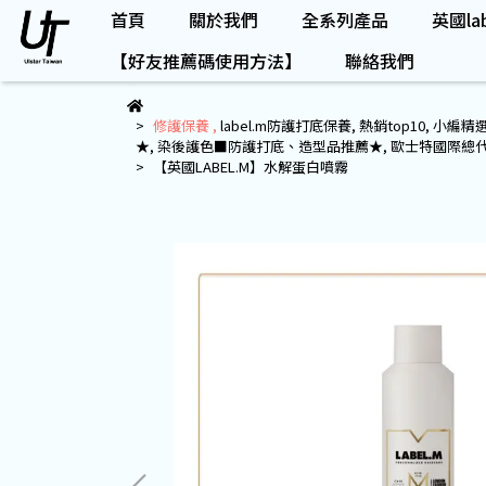
首頁
關於我們
全系列產品
英國lab
【好友推薦碼使用方法】
聯絡我們
修護保養
,
label.m防護打底保養
,
熱銷top10
,
小編精
★
,
染後護色■防護打底、造型品推薦★
,
歐士特國際總
【英國LABEL.M】水解蛋白噴霧