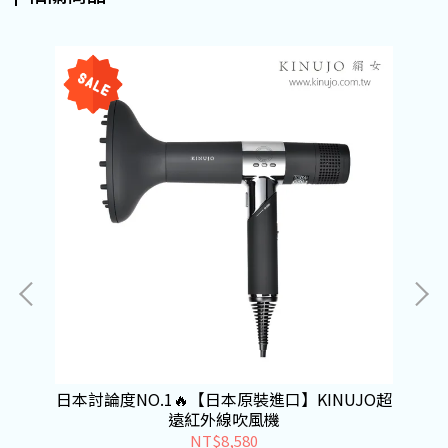
O雙
日本討論度NO.1🔥【日本原裝進口】KINUJO超
日
遠紅外線吹風機
NT$8,580