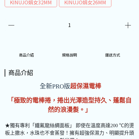
KINUJO娟女32MM
KINUJO娟女26MM
商品介紹
規格說明
運送方式
商品介紹
全新PRO版
超保濕電棒
「極致的電棒捲，捲出光澤造型持久、蓬鬆自
然的浪漫髮。」
★獨有專利「鐵氟龍絲綢面板」 即使在溫度高達200 ℃的燙
板上撒水，水珠也不會蒸發！擁有超強保濕力、明顯提升頭