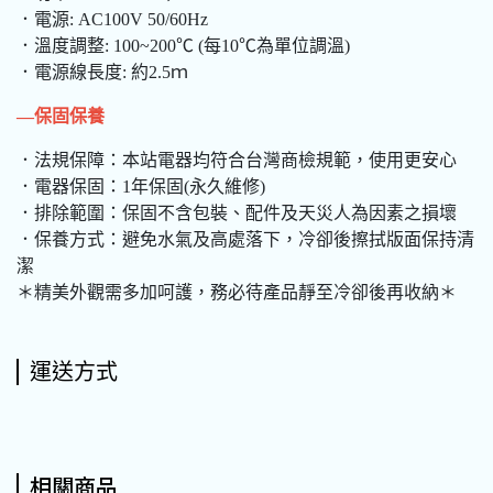
．電源: AC100V 50/60Hz
．溫度調整: 100~200℃ (每10℃為單位調溫)
．電源線長度: 約2.5ｍ
—保固保養
．法規保障：本站電器均符合台灣商檢規範，使用更安心
．電器保固：1年保固(永久維修)
．排除範圍：保固不含包裝、配件及天災人為因素之損壞
．保養方式：避免水氣及高處落下，冷卻後擦拭版面保持清
潔
＊精美外觀需多加呵護，務必待產品靜至冷卻後再收納＊
運送方式
相關商品