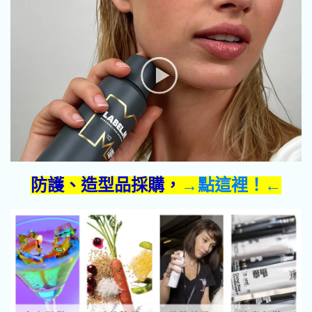
防護、造型品採購，
→點這裡！←