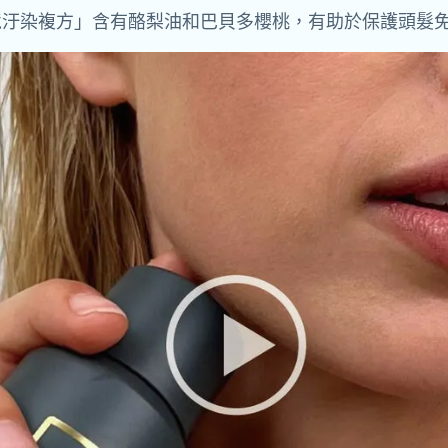
境汙染複方」含有酪梨油和巴貝多櫻桃，有助於保護頭髮