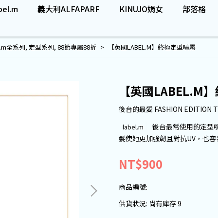
el.m
義大利ALFAPARF
KINUJO娟女
部落格
el.m全系列
,
定型系列
,
88節專屬88折
【英國LABEL.M】終極定型噴霧
【英國LABEL.M
後台的最愛 FASHION EDITION T
後台最常使用的定型
label.m
髮使她更加強韌且對抗UV，也
NT$900
商品編號:
供貨狀況:
尚有庫存 9