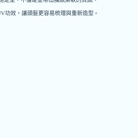
活定型，不僵硬並帶出觸感柔軟的質感。
UV功效，讓頭髮更容易梳理與重新造型
。