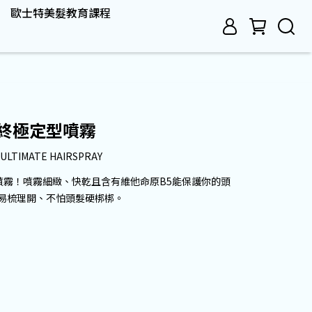
歐士特美髮教育課程
】終極定型噴霧
ULTIMATE HAIRSPRAY
噴霧！噴霧細緻、快乾且含有維他命原B5能保護你的頭
容易梳理開、不怕頭髮硬梆梆。