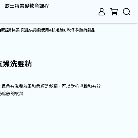
歐士特美髮教育課程
曲度控制&柔順(提供捲髮使用&抗毛躁)
,
秋冬季熱銷髮品
】抗躁洗髮精
，且帶有滋養效果和柔順洗髮精，可以對抗毛躁和有效
絲緞般的髮絲。