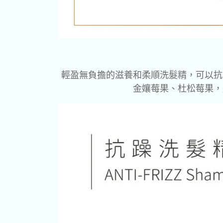
輕盈無負擔的滋養和柔順洗髮精，可以抗
金孃莓果、杜松莓果，