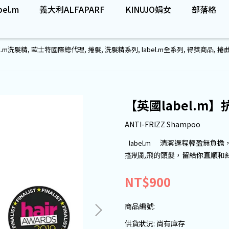
el.m
義大利ALFAPARF
KINUJO娟女
部落格
el.m洗髮精
,
歐士特國際總代理
,
捲髮
,
洗髮精系列
,
label.m全系列
,
得獎商品
,
捲
【英國label.m
ANTI-FRIZZ Shampoo
清潔過程輕盈無負擔
label.m
控制亂飛的頭髮，留給你直順和
NT$900
商品編號:
供貨狀況:
尚有庫存