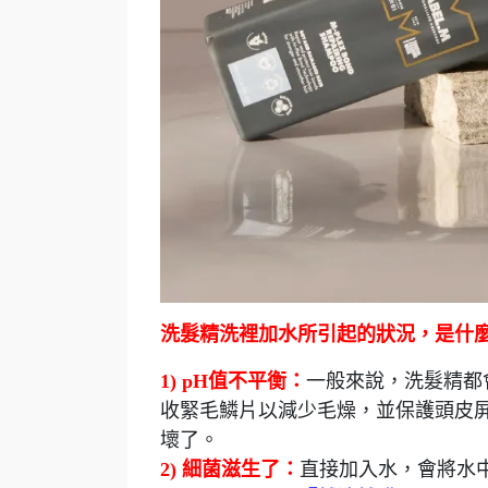
洗髮精洗裡加水所引起的狀況，是什麼
1) pH值不平衡：
一般來說，洗髮精都
收緊毛鱗片以減少毛燥，並保護頭皮屏
壞了。
2) 細菌滋生了：
直接加入水，會將水