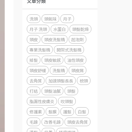
文章分類
洗頭
頭氣味
月子
月子 洗頭
水蛋白
頭髮乾燥
頭皮
頭皮洗髮精
起泡劑
專業洗髮精
開架式洗髮精
掉髮
頭皮敏感
油性頭皮
頭皮舒緩
洗髮精
頭皮屑
去角質
加速頭髮長長
梳頭
打結
頭髮油膩
頭髮
脂漏性皮膚炎
吹頭髮
修護素
髮膜
護髮
白髮
毛躁
改善毛躁
頭皮去角質