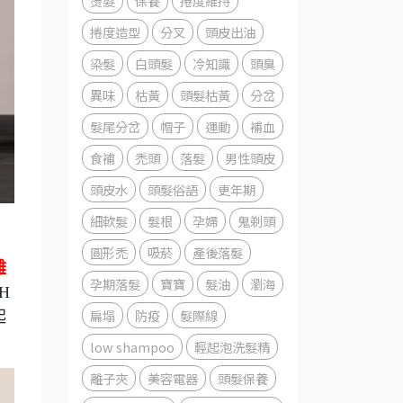
燙髮
保養
捲度維持
捲度造型
分叉
頭皮出油
染髮
白頭髮
冷知識
頭臭
異味
枯黃
頭髮枯黃
分岔
髮尾分岔
帽子
運動
補血
食補
禿頭
落髮
男性頭皮
頭皮水
頭髮俗語
更年期
細軟髮
髮根
孕婦
鬼剃頭
圓形禿
吸菸
產後落髮
雜
孕期落髮
寶寶
髮油
瀏海
H
扁塌
防疫
髮際線
起
low shampoo
輕起泡洗髮精
離子夾
美容電器
頭髮保養