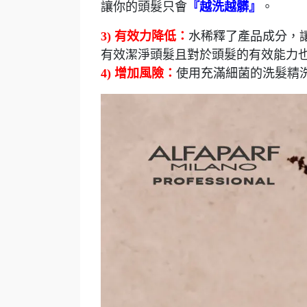
讓你的頭髮只會
『越洗越髒』
。
3) 有效力降低：
水稀釋了產品成分，
有效潔淨頭髮且對於頭髮的有效能力
4) 增加風險：
使用充滿細菌的洗髮精