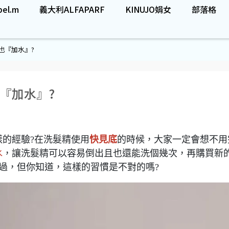
el.m
義大利ALFAPARF
KINUJO娟女
部落格
也『加水』?
『加水』?
的經驗?在洗髮精使用
快見底
的時候，大家一定會想不用
水
，讓洗髮精可以容易倒出且也還能洗個幾次，再購買新
過，但你知道，這樣的習慣是不對的嗎?