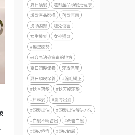
夏日護髮
選對產品頭髮更健康
護髮產品選擇
落髮原因
洗頭姿勢
避免傷害
女生捲髮
女神燙髮
#髮型趨勢
最容易沾染病毒的地方
夏日頭髮保養
頭皮保養
夏日頭皮保養
#縮毛矯正
#秋季落髮
#秋天掉頭髮
#掉頭髮
#瀏海出油
、
#頭髮出油
#頭髮出油解決方法
破
#白髮不斷冒出
#改善白髮
，
#頭皮痘痘
#頭皮敏感