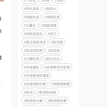
#下雨天
#雨季
#濕氣
#對抗濕氣
#髮妝水
#頭髮保濕
#頭髮乾燥
有
#毛囊炎
#頭皮健康
添
#頭皮長痘痘
#旅行
#夏日頭皮清潔
#乾洗髮
#控油洗髮精
#稻草髮
錢
#打擊乾燥
#夏日玩水
#染後護色
#染後專用洗髮精
#染後專用修護素
#染後頭髮保養
#頭髮精華露
#髮油
#乾燥髮救星
#乾燥髮必備
#乾燥髮保養