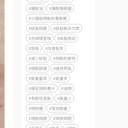
#護髮油
#護髮精華露
#沙龍級頭髮保養推薦
#掉髮困擾
#掉髮解決方案
#洗頭壞習慣
#掉髮原因
#增髮
#改善髮質
#減少掉髮
#頭髮的食物
#頭髮靜電
#搶救秀髮
#髮量富翁
#髮量多
#補足頭皮養分
#油頭
#季節性落髮
#髮量少
#頭皮癢
#增加髮量
#頭髮問題
#頭皮問題