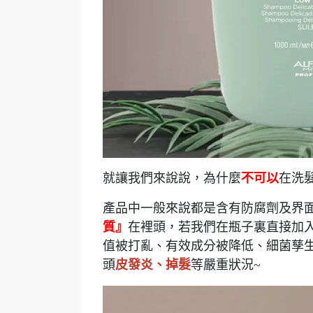
就讓我們來說說，為什麼
不可以
在洗
產品中一般來說都是含有防腐劑及界
質』
在裡頭，若我們在瓶子裏直接加入
值被打亂、有效成分被降低、細菌孳
頭
皮發炎、掉髮
等嚴重狀況~