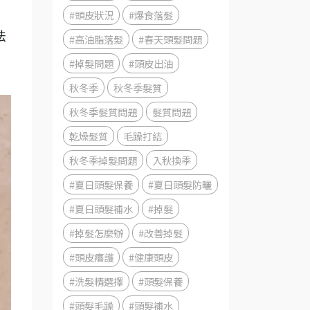
#頭皮狀況
#爆食落髮
法
#高油脂落髮
#春天頭髮問題
#掉髮問題
#頭皮出油
秋冬季
秋冬季髮質
秋冬季髮質問題
髮質問題
乾燥髮質
毛躁打結
秋冬季掉髮問題
入秋換季
#夏日頭髮保養
#夏日頭髮防曬
#夏日頭髮補水
#掉髮
#掉髮怎麼辦
#改善掉髮
#頭皮癢護
#健康頭皮
#洗髮精選擇
#頭髮保養
#頭髮毛躁
#頭髮補水