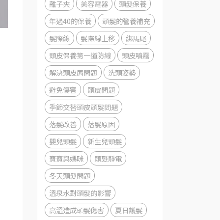
離子夾
美容電器
頭髮保養
年過40的保養
頭髮的營養補充
髮際線
髮際線上移
綁馬尾
頭皮保養第一道防線
頭皮噴霧
解決頭皮屑問題
洗頭姿勢
避免傷害
頭皮問題
季節交替頭皮頭髮問題
落髮改善
落髮原因
嬰兒頭髮
新生兒頭髮
寶寶與媽咪
頭髮靜電
冬天頭髮問題
溫泉水對頭髮的影響
高溫造成頭髮傷害
夏日護髮