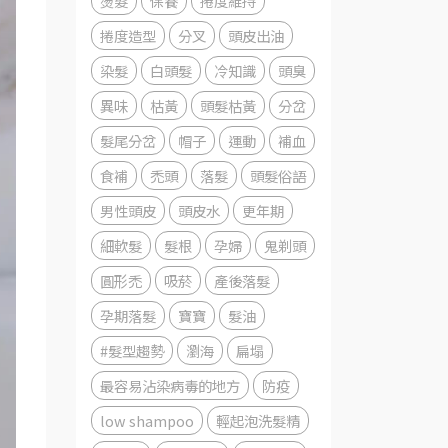
燙髮
保養
捲度維持
捲度造型
分叉
頭皮出油
染髮
白頭髮
冷知識
頭臭
異味
枯黃
頭髮枯黃
分岔
髮尾分岔
帽子
運動
補血
食補
禿頭
落髮
頭髮俗語
男性頭皮
頭皮水
更年期
細軟髮
髮根
孕婦
鬼剃頭
圓形禿
吸菸
產後落髮
孕期落髮
寶寶
髮油
#髮型趨勢
瀏海
扁塌
最容易沾染病毒的地方
防疫
low shampoo
輕起泡洗髮精