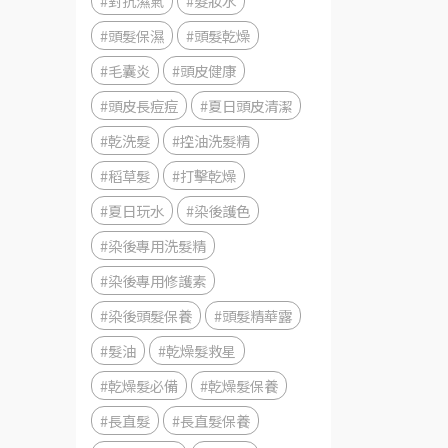
#對抗濕氣
#髮妝水
#頭髮保濕
#頭髮乾燥
#毛囊炎
#頭皮健康
#頭皮長痘痘
#夏日頭皮清潔
#乾洗髮
#控油洗髮精
#稻草髮
#打擊乾燥
#夏日玩水
#染後護色
#染後專用洗髮精
#染後專用修護素
#染後頭髮保養
#頭髮精華露
#髮油
#乾燥髮救星
#乾燥髮必備
#乾燥髮保養
#長直髮
#長直髮保養