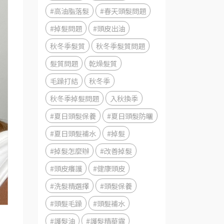
#高油脂落髮
#春天頭髮問題
#掉髮問題
#頭皮出油
秋冬季髮質
秋冬季髮質問題
髮質問題
乾燥髮質
毛躁打結
秋冬季
秋冬季掉髮問題
入秋換季
#夏日頭髮保養
#夏日頭髮防曬
#夏日頭髮補水
#掉髮
#掉髮怎麼辦
#改善掉髮
#頭皮癢護
#健康頭皮
#洗髮精選擇
#頭髮保養
#頭髮毛躁
#頭髮補水
#護髮油
#護髮精華露