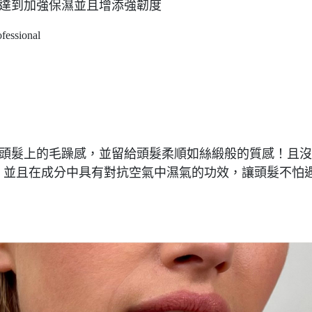
來達到加強保濕並且增添強韌度
走頭髮上的毛躁感，並留給頭髮柔順如絲緞般的質感！且沒
！並且在成分中具有對抗空氣中濕氣的功效，讓頭髮不怕