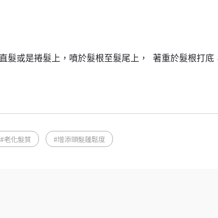
於直髮或是捲髮上，噴於髮根至髮尾上， 著重於髮根打底
#老化髮質
#增添頭髮蓬鬆度