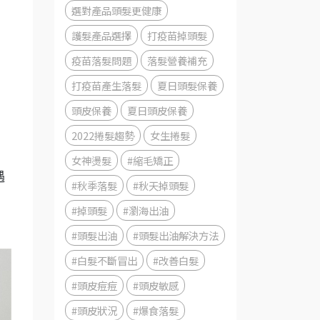
選對產品頭髮更健康
護髮產品選擇
打疫苗掉頭髮
疫苗落髮問題
落髮營養補充
打疫苗產生落髮
夏日頭髮保養
頭皮保養
夏日頭皮保養
2022捲髮趨勢
女生捲髮
女神燙髮
#縮毛矯正
遇
#秋季落髮
#秋天掉頭髮
#掉頭髮
#瀏海出油
#頭髮出油
#頭髮出油解決方法
#白髮不斷冒出
#改善白髮
#頭皮痘痘
#頭皮敏感
#頭皮狀況
#爆食落髮