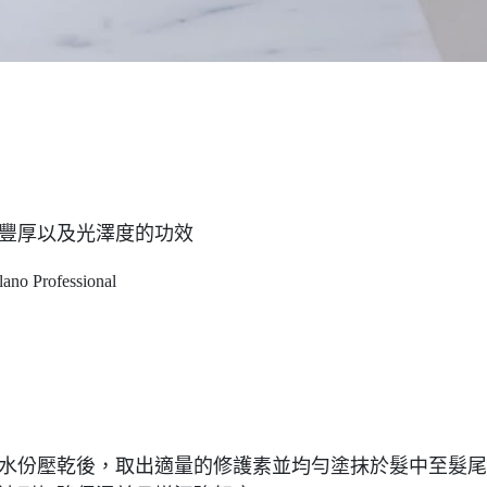
添豐厚以及光澤度的功效
的水份壓乾後，取出適量的修護素並均勻塗抹於髮中至髮尾