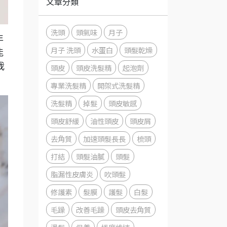
文章分類
洗頭
頭氣味
月子
年
月子 洗頭
水蛋白
頭髮乾燥
能
我
頭皮
頭皮洗髮精
起泡劑
專業洗髮精
開架式洗髮精
洗髮精
掉髮
頭皮敏感
頭皮舒緩
油性頭皮
頭皮屑
去角質
加速頭髮長長
梳頭
打結
頭髮油膩
頭髮
脂漏性皮膚炎
吹頭髮
修護素
髮膜
護髮
白髮
毛躁
改善毛躁
頭皮去角質