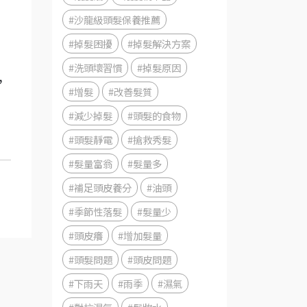
#沙龍級頭髮保養推薦
#掉髮困擾
#掉髮解決方案
#洗頭壞習慣
#掉髮原因
，
#增髮
#改善髮質
#減少掉髮
#頭髮的食物
#頭髮靜電
#搶救秀髮
#髮量富翁
#髮量多
#補足頭皮養分
#油頭
#季節性落髮
#髮量少
#頭皮癢
#增加髮量
#頭髮問題
#頭皮問題
#下雨天
#雨季
#濕氣