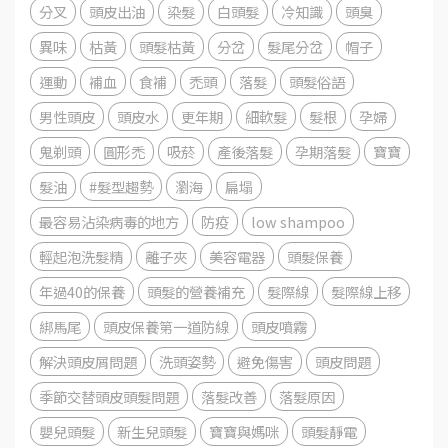
分叉
頭皮出油
染髮
白頭髮
冷知識
頭臭
異味
枯黃
頭髮枯黃
分岔
髮尾分岔
帽子
運動
補血
食補
禿頭
落髮
頭髮俗語
男性頭皮
頭皮水
更年期
細軟髮
髮根
孕婦
鬼剃頭
圓形禿
吸菸
產後落髮
孕期落髮
寶寶
髮油
#髮型趨勢
瀏海
扁塌
最容易沾染病毒的地方
防疫
low shampoo
輕起泡洗髮精
離子夾
美容電器
頭髮保養
年過40的保養
頭髮的營養補充
髮際線
髮際線上移
綁馬尾
頭皮保養第一道防線
頭皮噴霧
解決頭皮屑問題
洗頭姿勢
避免傷害
頭皮問題
季節交替頭皮頭髮問題
落髮改善
落髮原因
嬰兒頭髮
新生兒頭髮
寶寶與媽咪
頭髮靜電