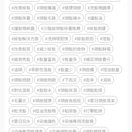
#改善掉髮
#頭皮癢護
#健康頭皮
#洗髮精選擇
#頭髮保養
#頭髮毛躁
#頭髮補水
#護髮油
#護髮精華露
#沙龍級頭髮保養推薦
#掉髮困擾
#掉髮解決方案
#洗頭壞習慣
#掉髮原因
#增髮
#改善髮質
#減少掉髮
#頭髮的食物
#頭髮靜電
#搶救秀髮
#髮量富翁
#髮量多
#補足頭皮養分
#油頭
#季節性落髮
#髮量少
#頭皮癢
#增加髮量
#頭髮問題
#頭皮問題
#下雨天
#雨季
#濕氣
#對抗濕氣
#髮妝水
#頭髮保濕
#頭髮乾燥
#毛囊炎
#頭皮健康
#頭皮長痘痘
#夏日頭皮清潔
#乾洗髮
#控油洗髮精
#稻草髮
#打擊乾燥
#夏日玩水
#染後護色
#染後專用洗髮精
#染後專用修護素
#染後頭髮保養
#頭髮精華露