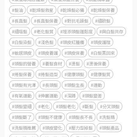
#髮油
#乾燥髮救星
#乾燥髮必備
#乾燥髮保養
#長直髮
#長直髮保養
#對抗毛躁髮
#細軟髮
#細塌髮
#老化髮質
#增添頭髮蓬鬆度
#與白髮共存
#白髮染髮
#淺色髮
#頭皮紅腫癢
#頭皮護理
#敏感頭皮
#頭皮養護
#頭皮保養
#白髮黑回來
#頭髮的營養
#養髮食材
#燙髮
#燙後保養
#捲髮保養
#捲髮造型
#健康頭髮
#健康髮質
#頭髮有光澤
#長頭髮
#頭髮生長
#運動
#有氧運動
#伸展運動
#深蹲
#頭髮變差
#頭髮變細
#老化
#頭髮老化
#斷髮
#分叉頭髮
#頭髮斷了
#頭髮不健康
#頭髮長不長
#洗髮精
#洗髮精推薦
#頭皮變化
#壓力型掉髮
#頭髮產品