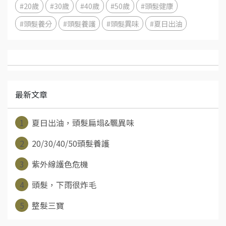
#20歲
#30歲
#40歲
#50歲
#頭髮健康
#頭髮養分
#頭髮養護
#頭髮異味
#夏日出油
最新文章
1
夏日出油，頭髮扁塌&飄異味
2
20/30/40/50頭髮養護
3
紫外線護色危機
4
頭髮，下雨很炸毛
5
整髮三寶