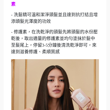
素
- 洗髮精可溫和潔淨頭髮並且達到抗打結且增
添頭髮光澤度的功效
- 修護素，在洗乾淨的頭髮先將頭髮的水份壓
乾後，取出適量的修護素並均勻塗抹於髮中
至髮尾上，停留3-5分鐘後清洗乾淨即可，來
達到滋養修護、柔順質感