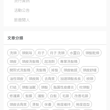
流行資訊
活動公告
旅遊閒人
文章分類
洗頭
頭氣味
月子
月子 洗頭
水蛋白
頭髮乾燥
頭皮
頭皮洗髮精
起泡劑
專業洗髮精
開架式洗髮精
洗髮精
掉髮
頭皮敏感
頭皮舒緩
油性頭皮
頭皮屑
去角質
加速頭髮長長
梳頭
打結
頭髮油膩
頭髮
脂漏性皮膚炎
吹頭髮
修護素
髮膜
護髮
白髮
毛躁
改善毛躁
頭皮去角質
燙髮
保養
捲度維持
捲度造型