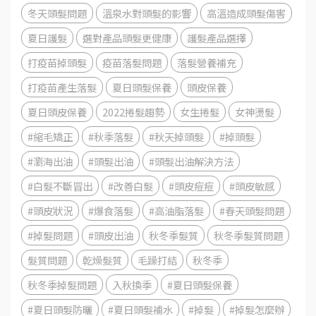
冬天頭髮問題
溫泉水對頭髮的影響
高溫造成頭髮傷害
夏日護髮
選對產品頭髮更健康
護髮產品選擇
打疫苗掉頭髮
疫苗落髮問題
落髮營養補充
打疫苗產生落髮
夏日頭髮保養
頭皮保養
夏日頭皮保養
2022捲髮趨勢
女生捲髮
女神燙髮
#縮毛矯正
#秋季落髮
#秋天掉頭髮
#掉頭髮
#瀏海出油
#頭髮出油
#頭髮出油解決方法
#白髮不斷冒出
#改善白髮
#頭皮痘痘
#頭皮敏感
#頭皮狀況
#爆食落髮
#高油脂落髮
#春天頭髮問題
#掉髮問題
#頭皮出油
秋冬季髮質
秋冬季髮質問題
髮質問題
乾燥髮質
毛躁打結
秋冬季
秋冬季掉髮問題
入秋換季
#夏日頭髮保養
#夏日頭髮防曬
#夏日頭髮補水
#掉髮
#掉髮怎麼辦