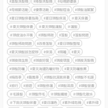
#直髮洗髮精
#捲髮洗髮精
#母親節優惠
#母親節活動
#優惠活動
#頭髮控油
#頭髮油膩膩
#夏日頭髮保養指南
#夏日頭髮保濕
＃夏天保養
＃夏天頭髮保養
＃夏天頭髮護髮
＃護髮
＃頭皮油水平衡
#頭髮稀疏
#落髮
#落髮問題
#頭髮稀疏問題
#改善落髮
#夏日頭髮整理
#夏天頭髮該怎麼辦
#保濕
#隔離
#夏天
#頭皮微生態
#頭皮好菌
#頭皮壞菌
#頭皮洗髮精
#頭髮防曬
#夏天海邊防曬好物
#夏天防曬推薦
#梅雨季
#颱風季
#頭髮抗濕氣保養
#頭髮不毛躁
#旅行
#旅遊
#頭髮修護
#頭髮滋潤
#頭髮營養
＃毛躁髮
＃頭髮炸毛
＃頭髮纖維
＃頭髮化妝水
＃下雨天頭髮保養
#夏日護色
#紫外線危機
#紫外線