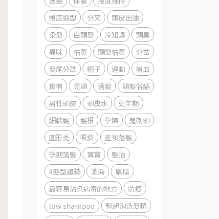
燙髮
保養
捲度維持
捲度造型
分叉
頭皮出油
染髮
白頭髮
冷知識
頭臭
異味
枯黃
頭髮枯黃
分岔
髮尾分岔
帽子
運動
補血
食補
禿頭
落髮
頭髮俗語
男性頭皮
頭皮水
更年期
細軟髮
髮根
孕婦
鬼剃頭
圓形禿
吸菸
產後落髮
孕期落髮
寶寶
髮油
#髮型趨勢
瀏海
扁塌
最容易沾染病毒的地方
防疫
low shampoo
輕起泡洗髮精