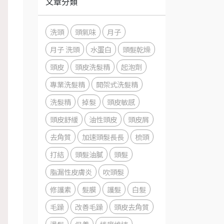
文章分類
洗頭
頭氣味
月子
月子 洗頭
水蛋白
頭髮乾燥
頭皮
頭皮洗髮精
起泡劑
專業洗髮精
開架式洗髮精
洗髮精
掉髮
頭皮敏感
頭皮舒緩
油性頭皮
頭皮屑
去角質
加速頭髮長長
梳頭
打結
頭髮油膩
頭髮
脂漏性皮膚炎
吹頭髮
修護素
髮膜
護髮
白髮
毛躁
改善毛躁
頭皮去角質