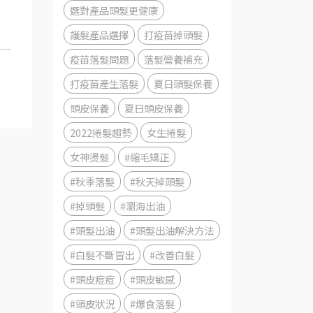
選對產品頭髮更健康
護髮產品選擇
打疫苗掉頭髮
疫苗落髮問題
落髮營養補充
打疫苗產生落髮
夏日頭髮保養
頭皮保養
夏日頭皮保養
2022捲髮趨勢
女生捲髮
女神燙髮
#縮毛矯正
#秋季落髮
#秋天掉頭髮
#掉頭髮
#瀏海出油
#頭髮出油
#頭髮出油解決方法
#白髮不斷冒出
#改善白髮
#頭皮痘痘
#頭皮敏感
#頭皮狀況
#爆食落髮