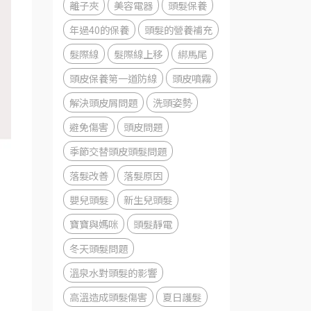
離子夾
美容電器
頭髮保養
年過40的保養
頭髮的營養補充
髮際線
髮際線上移
綁馬尾
頭皮保養第一道防線
頭皮噴霧
解決頭皮屑問題
洗頭姿勢
避免傷害
頭皮問題
季節交替頭皮頭髮問題
落髮改善
落髮原因
嬰兒頭髮
新生兒頭髮
寶寶與媽咪
頭髮靜電
冬天頭髮問題
溫泉水對頭髮的影響
高溫造成頭髮傷害
夏日護髮