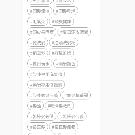
#對抗濕氣
#髮妝水
#頭髮保濕
#頭髮乾燥
#毛囊炎
#頭皮健康
#頭皮長痘痘
#夏日頭皮清潔
#乾洗髮
#控油洗髮精
#稻草髮
#打擊乾燥
#夏日玩水
#染後護色
#染後專用洗髮精
#染後專用修護素
#染後頭髮保養
#頭髮精華露
#髮油
#乾燥髮救星
#乾燥髮必備
#乾燥髮保養
#長直髮
#長直髮保養