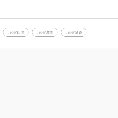
#頭髮保濕
#頭髮滋潤
#頭髮營養