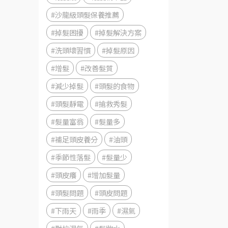
#沙龍級頭髮保養推薦
#掉髮困擾
#掉髮解決方案
#洗頭壞習慣
#掉髮原因
#增髮
#改善髮質
#減少掉髮
#頭髮的食物
#頭髮靜電
#搶救秀髮
#髮量富翁
#髮量多
#補足頭皮養分
#油頭
#季節性落髮
#髮量少
#頭皮癢
#增加髮量
#頭髮問題
#頭皮問題
#下雨天
#雨季
#濕氣