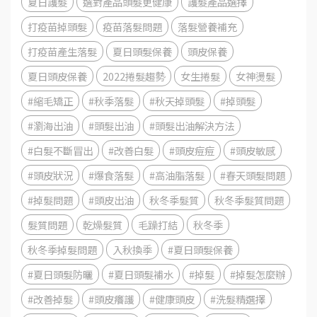
夏日護髮
選對產品頭髮更健康
護髮產品選擇
打疫苗掉頭髮
疫苗落髮問題
落髮營養補充
打疫苗產生落髮
夏日頭髮保養
頭皮保養
夏日頭皮保養
2022捲髮趨勢
女生捲髮
女神燙髮
#縮毛矯正
#秋季落髮
#秋天掉頭髮
#掉頭髮
#瀏海出油
#頭髮出油
#頭髮出油解決方法
#白髮不斷冒出
#改善白髮
#頭皮痘痘
#頭皮敏感
#頭皮狀況
#爆食落髮
#高油脂落髮
#春天頭髮問題
#掉髮問題
#頭皮出油
秋冬季髮質
秋冬季髮質問題
髮質問題
乾燥髮質
毛躁打結
秋冬季
秋冬季掉髮問題
入秋換季
#夏日頭髮保養
#夏日頭髮防曬
#夏日頭髮補水
#掉髮
#掉髮怎麼辦
#改善掉髮
#頭皮癢護
#健康頭皮
#洗髮精選擇