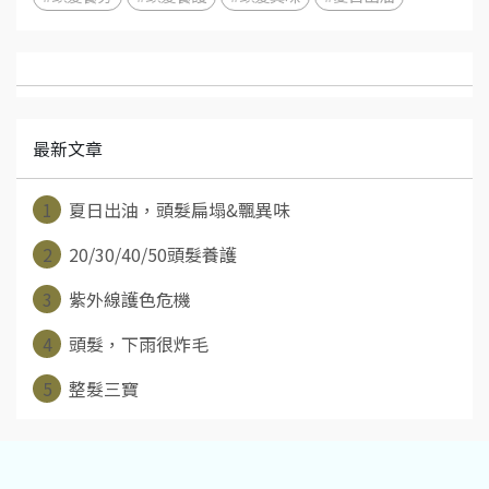
最新文章
1
夏日出油，頭髮扁塌&飄異味
2
20/30/40/50頭髮養護
3
紫外線護色危機
4
頭髮，下雨很炸毛
5
整髮三寶