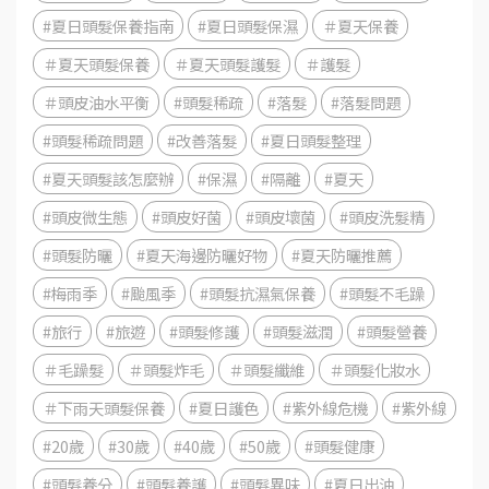
#夏日頭髮保養指南
#夏日頭髮保濕
＃夏天保養
＃夏天頭髮保養
＃夏天頭髮護髮
＃護髮
＃頭皮油水平衡
#頭髮稀疏
#落髮
#落髮問題
#頭髮稀疏問題
#改善落髮
#夏日頭髮整理
#夏天頭髮該怎麼辦
#保濕
#隔離
#夏天
#頭皮微生態
#頭皮好菌
#頭皮壞菌
#頭皮洗髮精
#頭髮防曬
#夏天海邊防曬好物
#夏天防曬推薦
#梅雨季
#颱風季
#頭髮抗濕氣保養
#頭髮不毛躁
#旅行
#旅遊
#頭髮修護
#頭髮滋潤
#頭髮營養
＃毛躁髮
＃頭髮炸毛
＃頭髮纖維
＃頭髮化妝水
＃下雨天頭髮保養
#夏日護色
#紫外線危機
#紫外線
#20歲
#30歲
#40歲
#50歲
#頭髮健康
#頭髮養分
#頭髮養護
#頭髮異味
#夏日出油