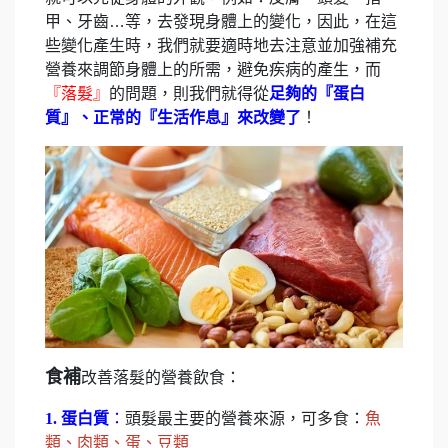
甲、牙齒…等，去發現身體上的變化，因此，在這
些變化產生時，我們就要適時地去注意並加強補充
營養來調節身體上的所需，避免疾病的產生，而
『落髮』
的問題，則我們就得從
足夠的『蛋白
質』、正常的『生活作息』來改變了
！
食補
改善落髮的營養飲食：
1. 蛋白質
：
頭髮最主要的營養來源，可多食：
魚
類、肉類、蛋、豆類