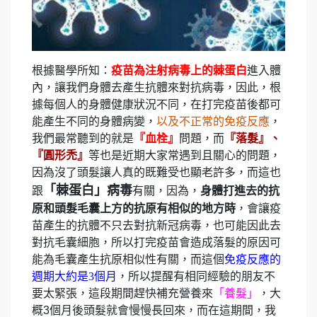
根據醫學所知：
疫苗為注射病毒上的棘蛋白
進入體
內，讓我們身體去產生抗體來對抗病毒，因此，根
據每個人的身體健康狀況不同，在打完疫苗後都可
能產生不同的身體病變，
以及不正常的免疫反應
，
我們最常聽到的就是
『血栓』
問題，而
『落髮』、
『圓形禿』
等也是近期大家常遇到且關心的問題，
因為沒了頭髮讓人真的既難受也顯老許多，而這也
「棘蛋白」病毒
跟
有關，因為，
身體打進去的抗
原和頭髮毛囊上方的抗原有相似的地方時
，會讓疫
苗產生的抗體不只去對抗新冠病毒，也可能因此去
對抗毛囊細胞，所以打完疫苗會造成落髮的原因可
能為毛囊產生抗原相似性有關，而這個
免疫反應的
週期大約是3個月
，所以提醒有相同經驗的朋友不
要太緊張，這段期間趕快補充營養來
「養髮」
，大
概3個月後頭髮就會慢慢長回來，而在這期間，我