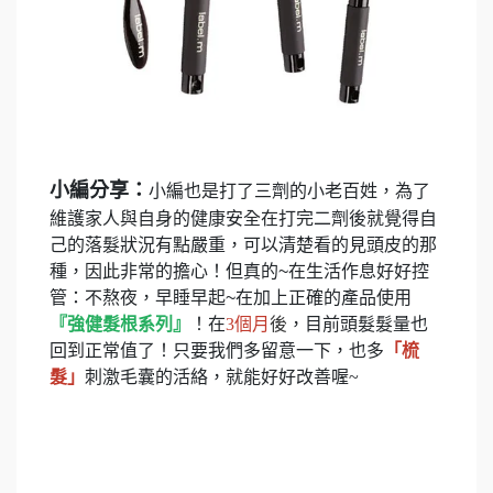
小編分享：
小編也是打了三劑的小老百姓，為了
維護家人與自身的健康安全在打完二劑後就覺得自
己的落髮狀況有點嚴重，可以清楚看的見頭皮的那
種，因此非常的擔心！但真的~在生活作息好好控
管：不熬夜，早睡早起~在加上正確的產品使用
『強健髮根系列』
！在
3
個月
後
，目前頭髮髮量也
回到正常值了！只要我們多留
意一下，也多
「梳
髮」
刺激毛囊的活絡，就能好好改善喔
~