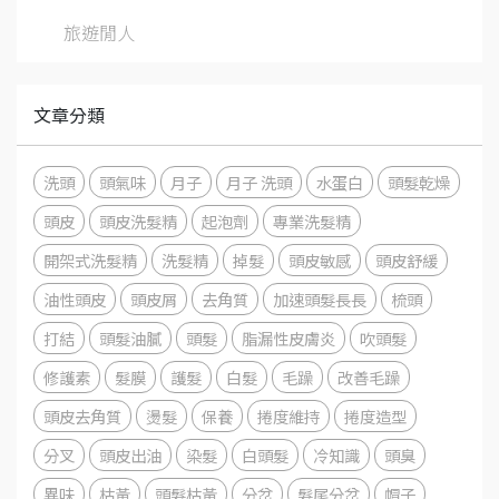
旅遊閒人
文章分類
洗頭
頭氣味
月子
月子 洗頭
水蛋白
頭髮乾燥
頭皮
頭皮洗髮精
起泡劑
專業洗髮精
開架式洗髮精
洗髮精
掉髮
頭皮敏感
頭皮舒緩
油性頭皮
頭皮屑
去角質
加速頭髮長長
梳頭
打結
頭髮油膩
頭髮
脂漏性皮膚炎
吹頭髮
修護素
髮膜
護髮
白髮
毛躁
改善毛躁
頭皮去角質
燙髮
保養
捲度維持
捲度造型
分叉
頭皮出油
染髮
白頭髮
冷知識
頭臭
異味
枯黃
頭髮枯黃
分岔
髮尾分岔
帽子