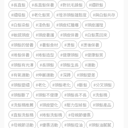
#長直髮
#長直髮保養
#對抗毛躁髮
#細軟髮
#細塌髮
#老化髮質
#增添頭髮蓬鬆度
#與白髮共存
#白髮染髮
#淺色髮
#頭皮紅腫癢
#頭皮護理
#敏感頭皮
#頭皮養護
#頭皮保養
#白髮黑回來
#頭髮的營養
#養髮食材
#燙髮
#燙後保養
#捲髮保養
#捲髮造型
#健康頭髮
#健康髮質
#頭髮有光澤
#長頭髮
#頭髮生長
#運動
#有氧運動
#伸展運動
#深蹲
#頭髮變差
#頭髮變細
#老化
#頭髮老化
#斷髮
#分叉頭髮
#頭髮斷了
#頭髮不健康
#頭髮長不長
#洗髮精
#洗髮精推薦
#頭皮變化
#壓力型掉髮
#頭髮產品
#直髮洗髮精
#捲髮洗髮精
#母親節優惠
#母親節活動
#優惠活動
#頭髮控油
#頭髮油膩膩