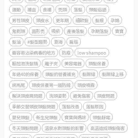
運動
補血
食補
禿頭
落髮
頭髮俗語
男性頭皮
頭皮水
更年期
細軟髮
髮根
孕婦
鬼剃頭
圓形禿
吸菸
產後落髮
孕期落髮
寶寶
髮油
#髮型趨勢
瀏海
扁塌
最容易沾染病毒的地方
防疫
low shampoo
輕起泡洗髮精
離子夾
美容電器
頭髮保養
年過40的保養
頭髮的營養補充
髮際線
髮際線上移
綁馬尾
頭皮保養第一道防線
頭皮噴霧
解決頭皮屑問題
洗頭姿勢
避免傷害
頭皮問題
季節交替頭皮頭髮問題
落髮改善
落髮原因
嬰兒頭髮
新生兒頭髮
寶寶與媽咪
頭髮靜電
冬天頭髮問題
溫泉水對頭髮的影響
高溫造成頭髮傷害