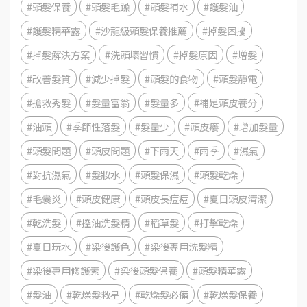
#頭髮保養
#頭髮毛躁
#頭髮補水
#護髮油
#護髮精華露
#沙龍級頭髮保養推薦
#掉髮困擾
#掉髮解決方案
#洗頭壞習慣
#掉髮原因
#增髮
#改善髮質
#減少掉髮
#頭髮的食物
#頭髮靜電
#搶救秀髮
#髮量富翁
#髮量多
#補足頭皮養分
#油頭
#季節性落髮
#髮量少
#頭皮癢
#增加髮量
#頭髮問題
#頭皮問題
#下雨天
#雨季
#濕氣
#對抗濕氣
#髮妝水
#頭髮保濕
#頭髮乾燥
#毛囊炎
#頭皮健康
#頭皮長痘痘
#夏日頭皮清潔
#乾洗髮
#控油洗髮精
#稻草髮
#打擊乾燥
#夏日玩水
#染後護色
#染後專用洗髮精
#染後專用修護素
#染後頭髮保養
#頭髮精華露
#髮油
#乾燥髮救星
#乾燥髮必備
#乾燥髮保養