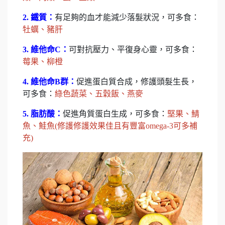
2. 鐵質：
有足夠的血才能減少落髮狀況，可多食：
牡蠣、豬肝
3. 維他命C：
可對抗壓力、平復身心靈，可多食：
莓果、柳橙
4. 維他命B群：
促進蛋白質合成，修護頭髮生長，
可多食：
綠色蔬菜、五穀飯、燕麥
5. 脂肪酸：
促進角質蛋白生成，可多食：
堅果、鯖
魚、鮭魚(修護修護效果佳且有豐富omega-3可多補
充)