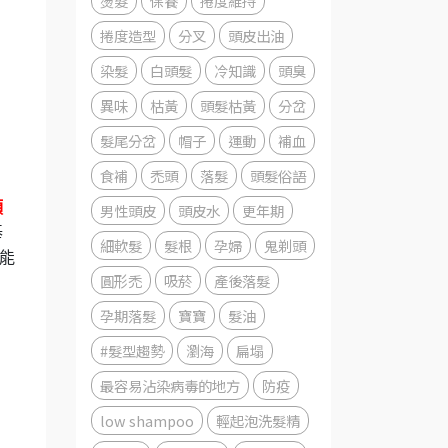
燙髮
保養
捲度維持
捲度造型
分叉
頭皮出油
染髮
白頭髮
冷知識
頭臭
異味
枯黃
頭髮枯黃
分岔
髮尾分岔
帽子
運動
補血
食補
禿頭
落髮
頭髮俗語
頭
男性頭皮
頭皮水
更年期
基
細軟髮
髮根
孕婦
鬼剃頭
能
圓形禿
吸菸
產後落髮
，
孕期落髮
寶寶
髮油
#髮型趨勢
瀏海
扁塌
最容易沾染病毒的地方
防疫
low shampoo
輕起泡洗髮精