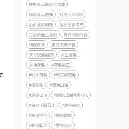
選對產品頭髮更健康
護髮產品選擇
打疫苗掉頭髮
疫苗落髮問題
落髮營養補充
打疫苗產生落髮
夏日頭髮保養
頭皮保養
夏日頭皮保養
2022捲髮趨勢
女生捲髮
女神燙髮
#縮毛矯正
#秋季落髮
#秋天掉頭髮
的
#掉頭髮
#瀏海出油
#頭髮出油
#頭髮出油解決方法
#白髮不斷冒出
#改善白髮
#頭皮痘痘
#頭皮敏感
#頭皮狀況
#爆食落髮