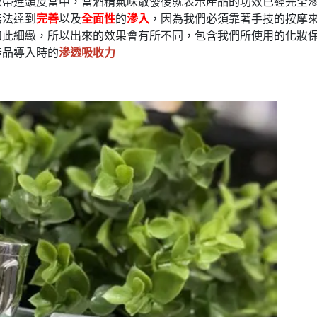
效帶進頭皮當中，當酒精氣味散發後就表示產品的功效已經完全
無法達到
完善
以及
全面性
的
滲入
，因為我們必須靠著手技的按摩
如此細緻，所以出來的效果會有所不同，包含我們所使用的化妝
產品導入時的
滲透吸收力