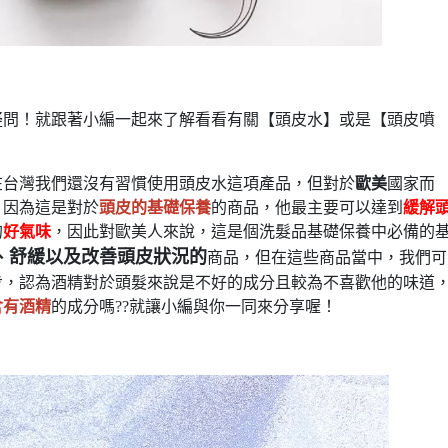
疑問！就跟著小編一起來了解看看有關【頭皮水】或是【頭皮噴
在台灣我們還沒有習慣使用頭皮水這項產品，但對於
歐美
國家而
，因為這是對於
頭皮的基礎保養
的商品，他最主要可以達到
緩解
的
好氣味
，因此對歐美人來說，這是個洗髮品基礎保養中必備的
、舒緩以及改善頭皮狀況的
商品，但在這些商品當中，我們可
步，認為酒精對於頭髮來說是不好的成分且較為不喜歡他的味道
含有酒精
的成分嗎??就讓小編與你一同來分享喔！