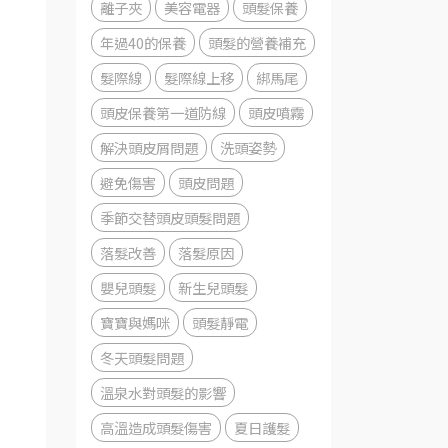
離子夾
美容電器
頭髮保養
年過40的保養
頭髮的營養補充
髮際線
髮際線上移
綁馬尾
頭皮保養第一道防線
頭皮噴霧
解決頭皮屑問題
洗頭姿勢
避免傷害
頭皮問題
季節交替頭皮頭髮問題
落髮改善
落髮原因
嬰兒頭髮
新生兒頭髮
寶寶與媽咪
頭髮靜電
冬天頭髮問題
溫泉水對頭髮的影響
高溫造成頭髮傷害
夏日護髮