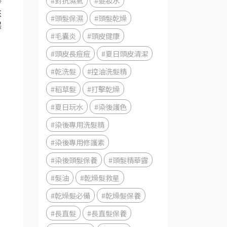
#對抗濕氣
#髮妝水
滲
來
#頭髮保濕
#頭髮乾燥
保
#毛囊炎
#頭皮健康
#頭皮長痘痘
#夏日頭皮清潔
#乾洗髮
#控油洗髮精
#稻草髮
#打擊乾燥
#夏日玩水
#染後護色
#染後專用洗髮精
#染後專用修護素
#染後頭髮保養
#頭髮精華露
#髮油
#乾燥髮救星
#乾燥髮必備
#乾燥髮保養
#長直髮
#長直髮保養