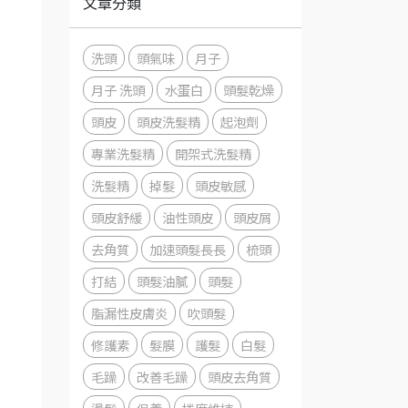
文章分類
洗頭
頭氣味
月子
月子 洗頭
水蛋白
頭髮乾燥
頭皮
頭皮洗髮精
起泡劑
專業洗髮精
開架式洗髮精
洗髮精
掉髮
頭皮敏感
頭皮舒緩
油性頭皮
頭皮屑
去角質
加速頭髮長長
梳頭
打結
頭髮油膩
頭髮
脂漏性皮膚炎
吹頭髮
修護素
髮膜
護髮
白髮
毛躁
改善毛躁
頭皮去角質