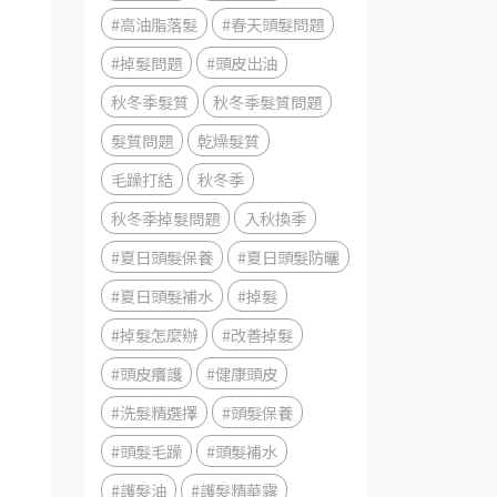
#高油脂落髮
#春天頭髮問題
#掉髮問題
#頭皮出油
秋冬季髮質
秋冬季髮質問題
髮質問題
乾燥髮質
毛躁打結
秋冬季
秋冬季掉髮問題
入秋換季
#夏日頭髮保養
#夏日頭髮防曬
#夏日頭髮補水
#掉髮
#掉髮怎麼辦
#改善掉髮
#頭皮癢護
#健康頭皮
#洗髮精選擇
#頭髮保養
#頭髮毛躁
#頭髮補水
#護髮油
#護髮精華露