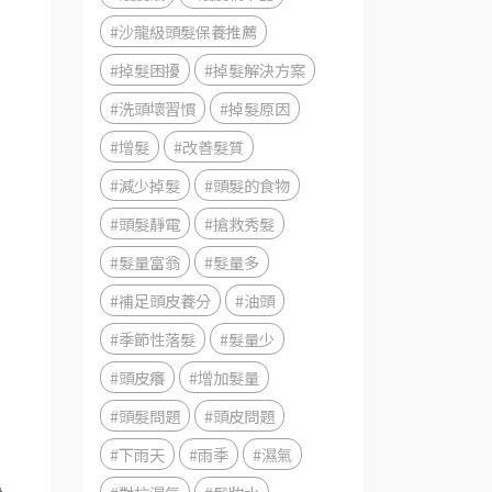
#沙龍級頭髮保養推薦
#掉髮困擾
#掉髮解決方案
#洗頭壞習慣
#掉髮原因
#增髮
#改善髮質
#減少掉髮
#頭髮的食物
#頭髮靜電
#搶救秀髮
#髮量富翁
#髮量多
#補足頭皮養分
#油頭
#季節性落髮
#髮量少
#頭皮癢
#增加髮量
#頭髮問題
#頭皮問題
#下雨天
#雨季
#濕氣