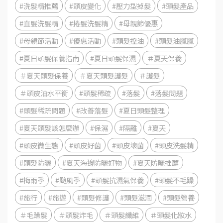
#洗髮精推薦
#頭皮變化
#壓力型掉髮
#頭髮產品
#直髮洗髮精
#捲髮洗髮精
#母親節優惠
#母親節活動
#優惠活動
#頭髮控油
#頭髮油膩膩
#夏日頭髮保養指南
#夏日頭髮保濕
＃夏天保養
＃夏天頭髮保養
＃夏天頭髮護髮
＃護髮
＃頭皮油水平衡
#頭髮稀疏
#落髮
#落髮問題
#頭髮稀疏問題
#改善落髮
#夏日頭髮整理
#夏天頭髮該怎麼辦
#保濕
#隔離
#夏天
#頭皮微生態
#頭皮好菌
#頭皮壞菌
#頭皮洗髮精
#頭髮防曬
#夏天海邊防曬好物
#夏天防曬推薦
#梅雨季
#颱風季
#頭髮抗濕氣保養
#頭髮不毛躁
#旅行
#旅遊
#頭髮修護
#頭髮滋潤
#頭髮營養
＃毛躁髮
＃頭髮炸毛
＃頭髮纖維
＃頭髮化妝水