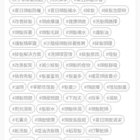
#夏日頭髮防曬
#夏日頭髮補水
#掉髮
#掉髮怎麼辦
#改善掉髮
#頭皮癢護
#健康頭皮
#洗髮精選擇
#頭髮保養
#頭髮毛躁
#頭髮補水
#護髮油
#護髮精華露
#沙龍級頭髮保養推薦
#掉髮困擾
#掉髮解決方案
#洗頭壞習慣
#掉髮原因
#增髮
#改善髮質
#減少掉髮
#頭髮的食物
#頭髮靜電
#搶救秀髮
#髮量富翁
#髮量多
#補足頭皮養分
#油頭
#季節性落髮
#髮量少
#頭皮癢
#增加髮量
#頭髮問題
#頭皮問題
#下雨天
#雨季
#濕氣
#對抗濕氣
#髮妝水
#頭髮保濕
#頭髮乾燥
#毛囊炎
#頭皮健康
#頭皮長痘痘
#夏日頭皮清潔
#乾洗髮
#控油洗髮精
#稻草髮
#打擊乾燥