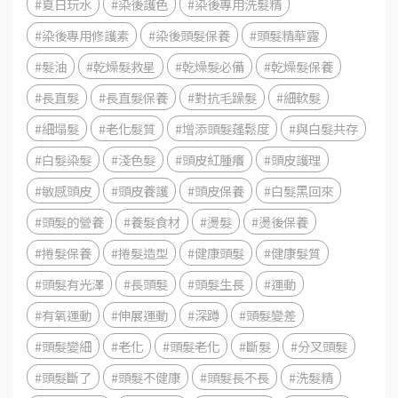
#夏日玩水
#染後護色
#染後專用洗髮精
#染後專用修護素
#染後頭髮保養
#頭髮精華露
#髮油
#乾燥髮救星
#乾燥髮必備
#乾燥髮保養
#長直髮
#長直髮保養
#對抗毛躁髮
#細軟髮
#細塌髮
#老化髮質
#增添頭髮蓬鬆度
#與白髮共存
#白髮染髮
#淺色髮
#頭皮紅腫癢
#頭皮護理
#敏感頭皮
#頭皮養護
#頭皮保養
#白髮黑回來
#頭髮的營養
#養髮食材
#燙髮
#燙後保養
#捲髮保養
#捲髮造型
#健康頭髮
#健康髮質
#頭髮有光澤
#長頭髮
#頭髮生長
#運動
#有氧運動
#伸展運動
#深蹲
#頭髮變差
#頭髮變細
#老化
#頭髮老化
#斷髮
#分叉頭髮
#頭髮斷了
#頭髮不健康
#頭髮長不長
#洗髮精