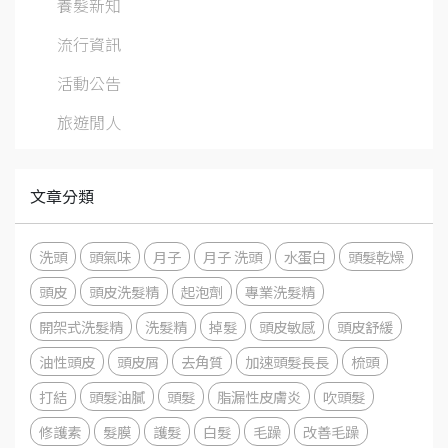
養髮新知
流行資訊
活動公告
旅遊閒人
文章分類
洗頭
頭氣味
月子
月子 洗頭
水蛋白
頭髮乾燥
頭皮
頭皮洗髮精
起泡劑
專業洗髮精
開架式洗髮精
洗髮精
掉髮
頭皮敏感
頭皮舒緩
油性頭皮
頭皮屑
去角質
加速頭髮長長
梳頭
打結
頭髮油膩
頭髮
脂漏性皮膚炎
吹頭髮
修護素
髮膜
護髮
白髮
毛躁
改善毛躁