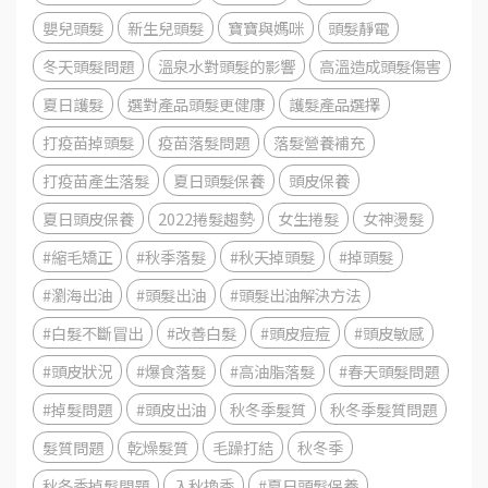
嬰兒頭髮
新生兒頭髮
寶寶與媽咪
頭髮靜電
冬天頭髮問題
溫泉水對頭髮的影響
高溫造成頭髮傷害
夏日護髮
選對產品頭髮更健康
護髮產品選擇
打疫苗掉頭髮
疫苗落髮問題
落髮營養補充
打疫苗產生落髮
夏日頭髮保養
頭皮保養
夏日頭皮保養
2022捲髮趨勢
女生捲髮
女神燙髮
#縮毛矯正
#秋季落髮
#秋天掉頭髮
#掉頭髮
#瀏海出油
#頭髮出油
#頭髮出油解決方法
#白髮不斷冒出
#改善白髮
#頭皮痘痘
#頭皮敏感
#頭皮狀況
#爆食落髮
#高油脂落髮
#春天頭髮問題
#掉髮問題
#頭皮出油
秋冬季髮質
秋冬季髮質問題
髮質問題
乾燥髮質
毛躁打結
秋冬季
秋冬季掉髮問題
入秋換季
#夏日頭髮保養