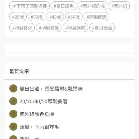
＃下雨天頭髮保養
#夏日護色
#紫外線危機
#紫外線
#20歲
#30歲
#40歲
#50歲
#頭髮健康
#頭髮養分
#頭髮養護
#頭髮異味
#夏日出油
最新文章
1
夏日出油，頭髮扁塌&飄異味
2
20/30/40/50頭髮養護
3
紫外線護色危機
4
頭髮，下雨很炸毛