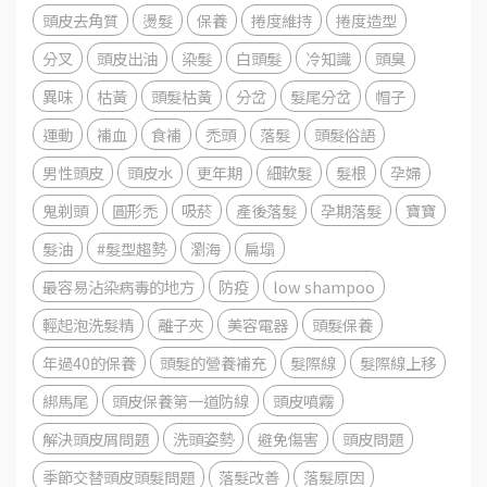
頭皮去角質
燙髮
保養
捲度維持
捲度造型
分叉
頭皮出油
染髮
白頭髮
冷知識
頭臭
異味
枯黃
頭髮枯黃
分岔
髮尾分岔
帽子
運動
補血
食補
禿頭
落髮
頭髮俗語
男性頭皮
頭皮水
更年期
細軟髮
髮根
孕婦
鬼剃頭
圓形禿
吸菸
產後落髮
孕期落髮
寶寶
髮油
#髮型趨勢
瀏海
扁塌
最容易沾染病毒的地方
防疫
low shampoo
輕起泡洗髮精
離子夾
美容電器
頭髮保養
年過40的保養
頭髮的營養補充
髮際線
髮際線上移
綁馬尾
頭皮保養第一道防線
頭皮噴霧
解決頭皮屑問題
洗頭姿勢
避免傷害
頭皮問題
季節交替頭皮頭髮問題
落髮改善
落髮原因