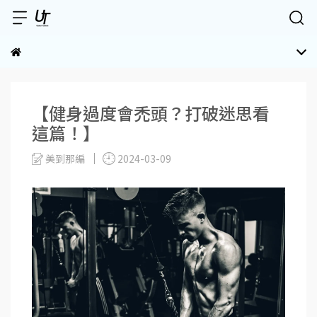
【健身過度會禿頭？打破迷思看
這篇！】
美到那編
2024-03-09