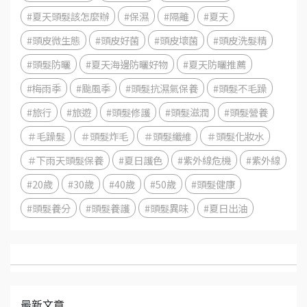
#夏天頭髮該怎麼辦
#保濕
#隔離
#夏天
#頭皮微生態
#頭皮好菌
#頭皮壞菌
#頭皮洗髮精
#頭髮防曬
#夏天海邊防曬好物
#夏天防曬推薦
#梅雨季
#颱風季
#頭髮抗濕氣保養
#頭髮不毛躁
#旅行
#旅遊
#頭髮修護
#頭髮滋潤
#頭髮營養
＃毛躁髮
＃頭髮炸毛
＃頭髮纖維
＃頭髮化妝水
＃下雨天頭髮保養
#夏日護色
#紫外線危機
#紫外線
#20歲
#30歲
#40歲
#50歲
#頭髮健康
#頭髮養分
#頭髮養護
#頭髮異味
#夏日出油
最新文章