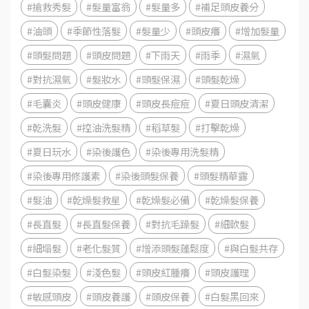
#搶救秀髮
#髮量富翁
#髮量多
#補足頭皮養分
#油頭
#季節性落髮
#髮量少
#頭皮癢
#增加髮量
#頭髮問題
#頭皮問題
#下雨天
#雨季
#濕氣
#對抗濕氣
#髮妝水
#頭髮保濕
#頭髮乾燥
#毛囊炎
#頭皮健康
#頭皮長痘痘
#夏日頭皮清潔
#乾洗髮
#控油洗髮精
#稻草髮
#打擊乾燥
#夏日玩水
#染後護色
#染後專用洗髮精
#染後專用修護素
#染後頭髮保養
#頭髮精華露
#髮油
#乾燥髮救星
#乾燥髮必備
#乾燥髮保養
#長直髮
#長直髮保養
#對抗毛躁髮
#細軟髮
#細塌髮
#老化髮質
#增添頭髮蓬鬆度
#與白髮共存
#白髮染髮
#淺色髮
#頭皮紅腫癢
#頭皮護理
#敏感頭皮
#頭皮養護
#頭皮保養
#白髮黑回來