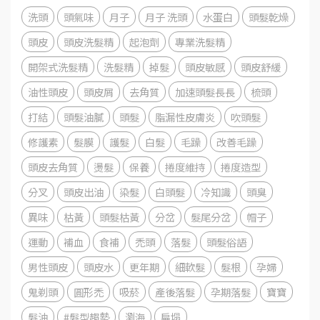
洗頭
頭氣味
月子
月子 洗頭
水蛋白
頭髮乾燥
頭皮
頭皮洗髮精
起泡劑
專業洗髮精
開架式洗髮精
洗髮精
掉髮
頭皮敏感
頭皮舒緩
油性頭皮
頭皮屑
去角質
加速頭髮長長
梳頭
打結
頭髮油膩
頭髮
脂漏性皮膚炎
吹頭髮
修護素
髮膜
護髮
白髮
毛躁
改善毛躁
頭皮去角質
燙髮
保養
捲度維持
捲度造型
分叉
頭皮出油
染髮
白頭髮
冷知識
頭臭
異味
枯黃
頭髮枯黃
分岔
髮尾分岔
帽子
運動
補血
食補
禿頭
落髮
頭髮俗語
男性頭皮
頭皮水
更年期
細軟髮
髮根
孕婦
鬼剃頭
圓形禿
吸菸
產後落髮
孕期落髮
寶寶
髮油
#髮型趨勢
瀏海
扁塌