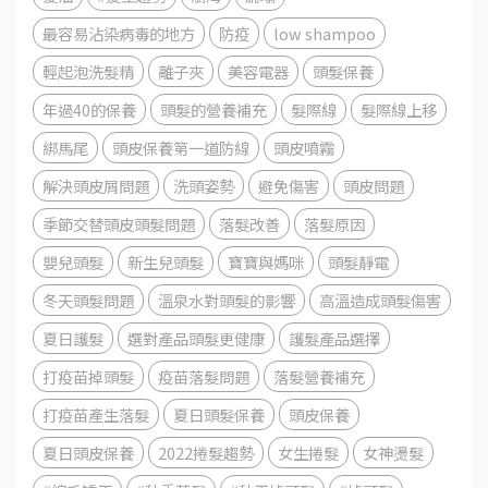
最容易沾染病毒的地方
防疫
low shampoo
輕起泡洗髮精
離子夾
美容電器
頭髮保養
年過40的保養
頭髮的營養補充
髮際線
髮際線上移
綁馬尾
頭皮保養第一道防線
頭皮噴霧
解決頭皮屑問題
洗頭姿勢
避免傷害
頭皮問題
季節交替頭皮頭髮問題
落髮改善
落髮原因
嬰兒頭髮
新生兒頭髮
寶寶與媽咪
頭髮靜電
冬天頭髮問題
溫泉水對頭髮的影響
高溫造成頭髮傷害
夏日護髮
選對產品頭髮更健康
護髮產品選擇
打疫苗掉頭髮
疫苗落髮問題
落髮營養補充
打疫苗產生落髮
夏日頭髮保養
頭皮保養
夏日頭皮保養
2022捲髮趨勢
女生捲髮
女神燙髮