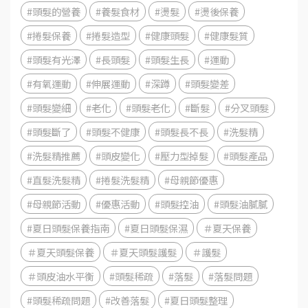
#頭髮的營養
#養髮食材
#燙髮
#燙後保養
#捲髮保養
#捲髮造型
#健康頭髮
#健康髮質
#頭髮有光澤
#長頭髮
#頭髮生長
#運動
#有氧運動
#伸展運動
#深蹲
#頭髮變差
#頭髮變細
#老化
#頭髮老化
#斷髮
#分叉頭髮
#頭髮斷了
#頭髮不健康
#頭髮長不長
#洗髮精
#洗髮精推薦
#頭皮變化
#壓力型掉髮
#頭髮產品
#直髮洗髮精
#捲髮洗髮精
#母親節優惠
#母親節活動
#優惠活動
#頭髮控油
#頭髮油膩膩
#夏日頭髮保養指南
#夏日頭髮保濕
＃夏天保養
＃夏天頭髮保養
＃夏天頭髮護髮
＃護髮
＃頭皮油水平衡
#頭髮稀疏
#落髮
#落髮問題
#頭髮稀疏問題
#改善落髮
#夏日頭髮整理