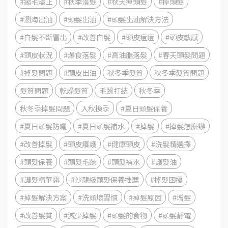
#縮毛矯正
#秋季落髮
#秋天掉頭髮
#掉頭髮
#瀏海出油
#頭髮出油
#頭髮出油解決方法
#白髮不斷冒出
#改善白髮
#頭皮痘痘
#頭皮敏感
#頭皮狀況
#爆食落髮
#高油脂落髮
#春天頭髮問題
#掉髮問題
#頭皮出油
秋冬季髮質
秋冬季髮質問題
髮質問題
乾燥髮質
毛躁打結
秋冬季
秋冬季掉髮問題
入秋換季
#夏日頭髮保養
#夏日頭髮防曬
#夏日頭髮補水
#掉髮
#掉髮怎麼辦
#改善掉髮
#頭皮癢護
#健康頭皮
#洗髮精選擇
#頭髮保養
#頭髮毛躁
#頭髮補水
#護髮油
#護髮精華露
#沙龍級頭髮保養推薦
#掉髮困擾
#掉髮解決方案
#洗頭壞習慣
#掉髮原因
#增髮
#改善髮質
#減少掉髮
#頭髮的食物
#頭髮靜電