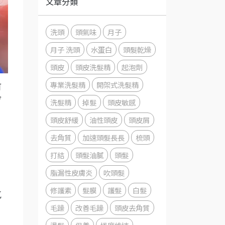
文章分類
洗頭
頭氣味
月子
月子 洗頭
水蛋白
頭髮乾燥
頭皮
頭皮洗髮精
起泡劑
專業洗髮精
開架式洗髮精
可
會
洗髮精
掉髮
頭皮敏感
頭皮舒緩
油性頭皮
頭皮屑
去角質
加速頭髮長長
梳頭
打結
頭髮油膩
頭髮
脂漏性皮膚炎
吹頭髮
修護素
髮膜
護髮
白髮
氣
毛躁
改善毛躁
頭皮去角質