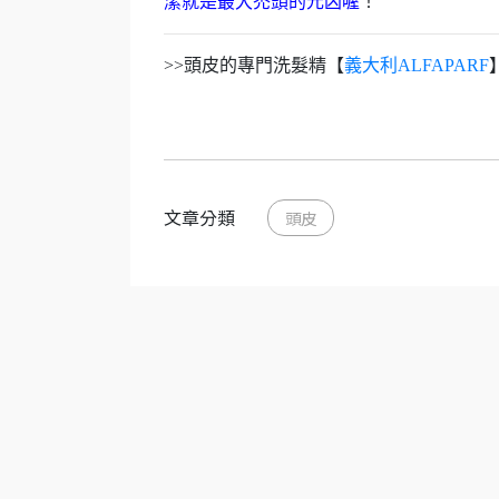
潔就是最大禿頭的元凶喔
！
>>頭皮的專門洗髮精【
義大利ALFAPARF
文章分類
頭皮