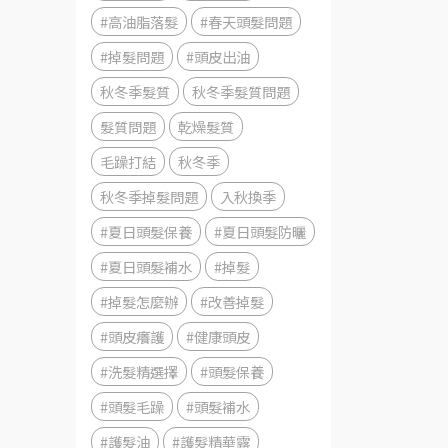
#高油脂落髮
#春天頭髮問題
#掉髮問題
#頭皮出油
秋冬季髮質
秋冬季髮質問題
髮質問題
乾燥髮質
毛躁打結
秋冬季
秋冬季掉髮問題
入秋換季
#夏日頭髮保養
#夏日頭髮防曬
#夏日頭髮補水
#掉髮
#掉髮怎麼辦
#改善掉髮
#頭皮癢護
#健康頭皮
#洗髮精選擇
#頭髮保養
#頭髮毛躁
#頭髮補水
#護髮油
#護髮精華露