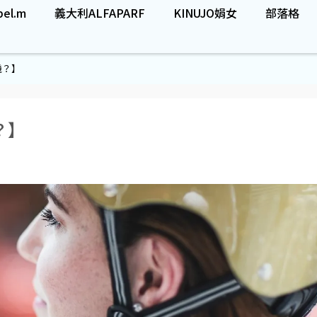
el.m
義大利ALFAPARF
KINUJO娟女
部落格
機？】
？】