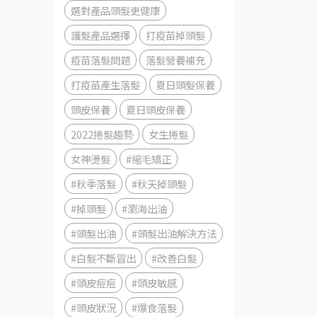
選對產品頭髮更健康
護髮產品選擇
打疫苗掉頭髮
疫苗落髮問題
落髮營養補充
打疫苗產生落髮
夏日頭髮保養
頭皮保養
夏日頭皮保養
2022捲髮趨勢
女生捲髮
女神燙髮
#縮毛矯正
#秋季落髮
#秋天掉頭髮
#掉頭髮
#瀏海出油
#頭髮出油
#頭髮出油解決方法
#白髮不斷冒出
#改善白髮
#頭皮痘痘
#頭皮敏感
#頭皮狀況
#爆食落髮