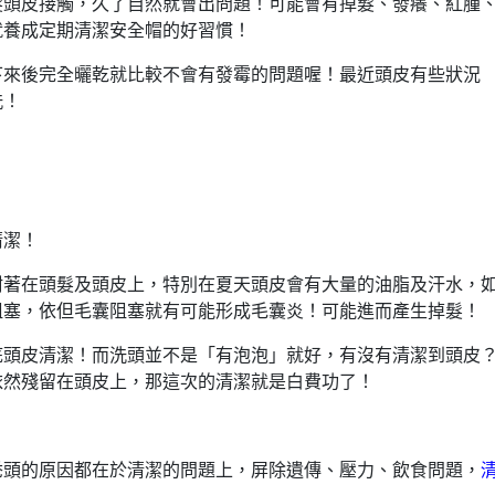
髮頭皮接觸，久了自然就會出問題！可能會有掉髮、發癢、紅腫
就養成定期清潔安全帽的好習慣！
下來後完全曬乾就比較不會有發霉的問題喔！最近頭皮有些狀況
洗！
清潔！
附著在頭髮及頭皮上，特別在夏天頭皮會有大量的油脂及汗水，
阻塞，依但毛囊阻塞就有可能形成毛囊炎！可能進而產生掉髮！
底頭皮清潔！而洗頭並不是「有泡泡」就好，有沒有清潔到頭皮
依然殘留在頭皮上，那這次的清潔就是白費功了！
禿頭的原因都在於清潔的問題上，屏除遺傳、壓力、飲食問題，