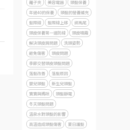
離子夾
美容電器
頭髮保養
年過40的保養
頭髮的營養補充
髮際線
髮際線上移
綁馬尾
頭皮保養第一道防線
頭皮噴霧
解決頭皮屑問題
洗頭姿勢
避免傷害
頭皮問題
季節交替頭皮頭髮問題
落髮改善
落髮原因
嬰兒頭髮
新生兒頭髮
寶寶與媽咪
頭髮靜電
冬天頭髮問題
溫泉水對頭髮的影響
高溫造成頭髮傷害
夏日護髮