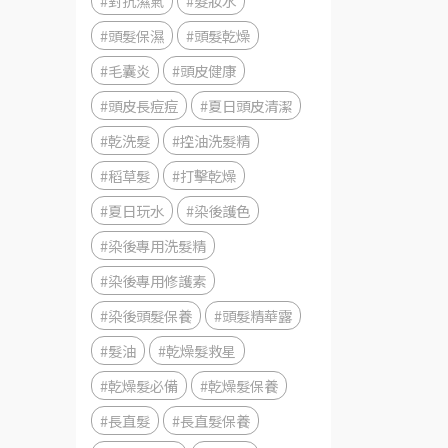
#對抗濕氣
#髮妝水
#頭髮保濕
#頭髮乾燥
#毛囊炎
#頭皮健康
#頭皮長痘痘
#夏日頭皮清潔
#乾洗髮
#控油洗髮精
#稻草髮
#打擊乾燥
#夏日玩水
#染後護色
#染後專用洗髮精
#染後專用修護素
#染後頭髮保養
#頭髮精華露
#髮油
#乾燥髮救星
#乾燥髮必備
#乾燥髮保養
#長直髮
#長直髮保養