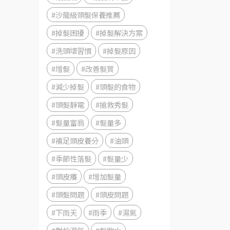
#沙龍級頭髮保養推薦
#掉髮困擾
#掉髮解決方案
#洗頭壞習慣
#掉髮原因
#增髮
#改善髮質
#減少掉髮
#頭髮的食物
#頭髮靜電
#搶救秀髮
#髮量富翁
#髮量多
#補足頭皮養分
#油頭
#季節性落髮
#髮量少
#頭皮癢
#增加髮量
#頭髮問題
#頭皮問題
#下雨天
#雨季
#濕氣