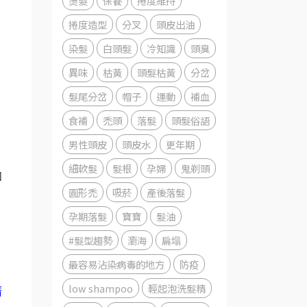
燙髮
保養
捲度維持
、
捲度造型
分叉
頭皮出油
染髮
白頭髮
冷知識
頭臭
異味
枯黃
頭髮枯黃
分岔
髮尾分岔
帽子
運動
補血
食補
禿頭
落髮
頭髮俗語
男性頭皮
頭皮水
更年期
細軟髮
髮根
孕婦
鬼剃頭
如
圓形禿
吸菸
產後落髮
孕期落髮
寶寶
髮油
？
#髮型趨勢
瀏海
扁塌
最容易沾染病毒的地方
防疫
low shampoo
輕起泡洗髮精
清