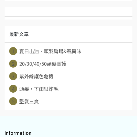
最新文章
1
夏日出油，頭髮扁塌&飄異味
2
20/30/40/50頭髮養護
3
紫外線護色危機
4
頭髮，下雨很炸毛
5
整髮三寶
Information