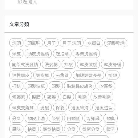
旅遊閒人
文章分類
洗頭
頭氣味
月子
月子 洗頭
水蛋白
頭髮乾燥
頭皮
頭皮洗髮精
起泡劑
專業洗髮精
開架式洗髮精
洗髮精
掉髮
頭皮敏感
頭皮舒緩
油性頭皮
頭皮屑
去角質
加速頭髮長長
梳頭
打結
頭髮油膩
頭髮
脂漏性皮膚炎
吹頭髮
修護素
髮膜
護髮
白髮
毛躁
改善毛躁
頭皮去角質
燙髮
保養
捲度維持
捲度造型
分叉
頭皮出油
染髮
白頭髮
冷知識
頭臭
異味
枯黃
頭髮枯黃
分岔
髮尾分岔
帽子