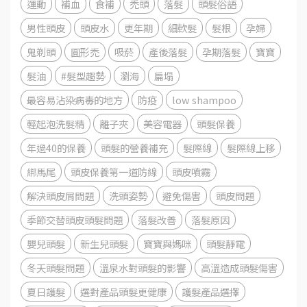
運動
補血
食補
禿頭
落髮
頭髮俗語
男性頭皮
頭皮水
更年期
細軟髮
髮根
孕婦
鬼剃頭
圓形禿
吸菸
產後落髮
孕期落髮
寶寶
髮油
#髮型趨勢
瀏海
扁塌
最容易沾染病毒的地方
防疫
low shampoo
輕起泡洗髮精
離子夾
美容電器
頭髮保養
年過40的保養
頭髮的營養補充
髮際線
髮際線上移
綁馬尾
頭皮保養第一道防線
頭皮噴霧
解決頭皮屑問題
洗頭姿勢
避免傷害
頭皮問題
季節交替頭皮頭髮問題
落髮改善
落髮原因
嬰兒頭髮
新生兒頭髮
寶寶與媽咪
頭髮靜電
冬天頭髮問題
溫泉水對頭髮的影響
高溫造成頭髮傷害
夏日護髮
選對產品頭髮更健康
護髮產品選擇