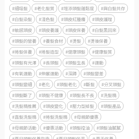
#細塌髮
#老化髮質
#增添頭髮蓬鬆度
#與白髮共存
#白髮染髮
#淺色髮
#頭皮紅腫癢
#頭皮護理
#敏感頭皮
#頭皮養護
#頭皮保養
#白髮黑回來
#頭髮的營養
#養髮食材
#燙髮
#燙後保養
#捲髮保養
#捲髮造型
#健康頭髮
#健康髮質
#頭髮有光澤
#長頭髮
#頭髮生長
#運動
#有氧運動
#伸展運動
#深蹲
#頭髮變差
#頭髮變細
#老化
#頭髮老化
#斷髮
#分叉頭髮
#頭髮斷了
#頭髮不健康
#頭髮長不長
#洗髮精
#洗髮精推薦
#頭皮變化
#壓力型掉髮
#頭髮產品
#直髮洗髮精
#捲髮洗髮精
#母親節優惠
#母親節活動
#優惠活動
#頭髮控油
#頭髮油膩膩
#夏日頭髮保養指南
#夏日頭髮保濕
＃夏天保養