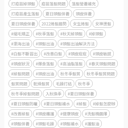
打疫苗掉頭髮
疫苗落髮問題
落髮營養補充
打疫苗產生落髮
夏日頭髮保養
頭皮保養
夏日頭皮保養
2022捲髮趨勢
女生捲髮
女神燙髮
#縮毛矯正
#秋季落髮
#秋天掉頭髮
#掉頭髮
#瀏海出油
#頭髮出油
#頭髮出油解決方法
#白髮不斷冒出
#改善白髮
#頭皮痘痘
#頭皮敏感
#頭皮狀況
#爆食落髮
#高油脂落髮
#春天頭髮問題
#掉髮問題
#頭皮出油
秋冬季髮質
秋冬季髮質問題
髮質問題
乾燥髮質
毛躁打結
秋冬季
秋冬季掉髮問題
入秋換季
#夏日頭髮保養
#夏日頭髮防曬
#夏日頭髮補水
#掉髮
#掉髮怎麼辦
#改善掉髮
#頭皮癢護
#健康頭皮
#洗髮精選擇
#頭髮保養
#頭髮毛躁
#頭髮補水
#護髮油