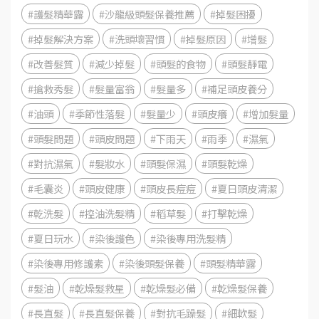
#護髮精華露
#沙龍級頭髮保養推薦
#掉髮困擾
#掉髮解決方案
#洗頭壞習慣
#掉髮原因
#增髮
#改善髮質
#減少掉髮
#頭髮的食物
#頭髮靜電
#搶救秀髮
#髮量富翁
#髮量多
#補足頭皮養分
#油頭
#季節性落髮
#髮量少
#頭皮癢
#增加髮量
#頭髮問題
#頭皮問題
#下雨天
#雨季
#濕氣
#對抗濕氣
#髮妝水
#頭髮保濕
#頭髮乾燥
#毛囊炎
#頭皮健康
#頭皮長痘痘
#夏日頭皮清潔
#乾洗髮
#控油洗髮精
#稻草髮
#打擊乾燥
#夏日玩水
#染後護色
#染後專用洗髮精
#染後專用修護素
#染後頭髮保養
#頭髮精華露
#髮油
#乾燥髮救星
#乾燥髮必備
#乾燥髮保養
#長直髮
#長直髮保養
#對抗毛躁髮
#細軟髮