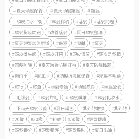
＃夏天頭髮保養
＃夏天頭髮護髮
＃護髮
＃頭皮油水平衡
#頭髮稀疏
#落髮
#落髮問題
#頭髮稀疏問題
#改善落髮
#夏日頭髮整理
#夏天頭髮該怎麼辦
#保濕
#隔離
#夏天
#頭皮微生態
#頭皮好菌
#頭皮壞菌
#頭皮洗髮精
#頭髮防曬
#夏天海邊防曬好物
#夏天防曬推薦
#梅雨季
#颱風季
#頭髮抗濕氣保養
#頭髮不毛躁
#旅行
#旅遊
#頭髮修護
#頭髮滋潤
#頭髮營養
＃毛躁髮
＃頭髮炸毛
＃頭髮纖維
＃頭髮化妝水
＃下雨天頭髮保養
#夏日護色
#紫外線危機
#紫外線
#20歲
#30歲
#40歲
#50歲
#頭髮健康
#頭髮養分
#頭髮養護
#頭髮異味
#夏日出油