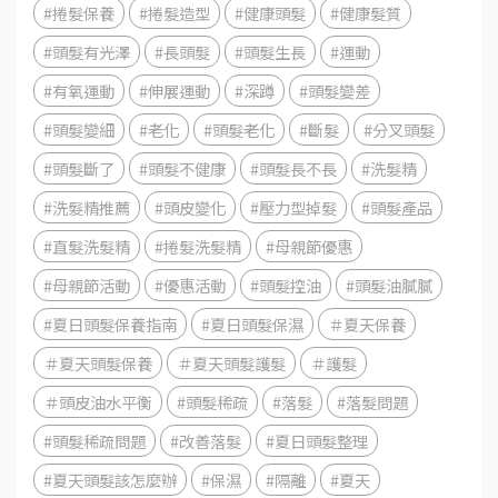
#捲髮保養
#捲髮造型
#健康頭髮
#健康髮質
#頭髮有光澤
#長頭髮
#頭髮生長
#運動
#有氧運動
#伸展運動
#深蹲
#頭髮變差
#頭髮變細
#老化
#頭髮老化
#斷髮
#分叉頭髮
#頭髮斷了
#頭髮不健康
#頭髮長不長
#洗髮精
#洗髮精推薦
#頭皮變化
#壓力型掉髮
#頭髮產品
#直髮洗髮精
#捲髮洗髮精
#母親節優惠
#母親節活動
#優惠活動
#頭髮控油
#頭髮油膩膩
#夏日頭髮保養指南
#夏日頭髮保濕
＃夏天保養
＃夏天頭髮保養
＃夏天頭髮護髮
＃護髮
＃頭皮油水平衡
#頭髮稀疏
#落髮
#落髮問題
#頭髮稀疏問題
#改善落髮
#夏日頭髮整理
#夏天頭髮該怎麼辦
#保濕
#隔離
#夏天