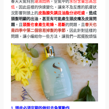
春天天氣特別
潮濕悶熱
，空氣中的
水份含量忽高忽
低
，因此這樣的快速變化，讓來不及反應的肌膚狀
況影響到頭上的
皮脂腺失調且油脂分泌旺盛
，
造成
頭髮明顯的出油，甚至有可能產生頭皮癢及皮屑問
題
。且
頭髮也會產生乾燥、易斷
的問題，且
春天也
是四季中第二個容易掉髮的季節
，因此針對這樣的
問題，讓小編給你一些方法，讓我們一起擺脫煩惱
1. 頭皮必須定期的做好去角質動作