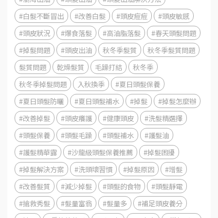
#白髮不斷冒出
#改善白髮
#頭皮痘痘
#頭皮敏感
#頭皮狀況
#爆食落髮
#高油脂落髮
#春天頭髮問題
#掉髮問題
#頭皮出油
秋冬季髮質
秋冬季髮質問題
髮質問題
乾燥髮質
毛躁打結
秋冬季
秋冬季掉髮問題
入秋換季
#夏日頭髮保養
#夏日頭髮防曬
#夏日頭髮補水
#掉髮
#掉髮怎麼辦
#改善掉髮
#頭皮癢護
#健康頭皮
#洗髮精選擇
#頭髮保養
#頭髮毛躁
#頭髮補水
#護髮油
#護髮精華露
#沙龍級頭髮保養推薦
#掉髮困擾
#掉髮解決方案
#洗頭壞習慣
#掉髮原因
#增髮
#改善髮質
#減少掉髮
#頭髮的食物
#頭髮靜電
#搶救秀髮
#髮量富翁
#髮量多
#補足頭皮養分