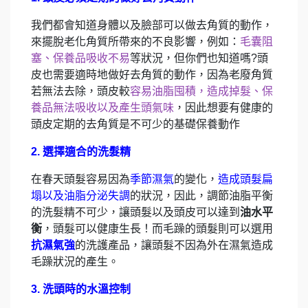
我們都會知道身體以及臉部可以做去角質的動作，
來擺脫老化角質所帶來的不良影響，例如：
毛囊阻
塞、保養品吸收不易
等狀況，但你們也知道嗎?頭
皮也需要適時地做好去角質的動作，因為老廢角質
若無法去除，頭皮較
容易油脂囤積，造成掉髮、保
養品無法吸收以及產生頭氣味
，因此想要有健康的
頭皮定期的去角質是不可少的基礎保養動作
2. 選擇適合的洗髮精
在春天頭髮容易因為
季節濕氣
的變化，
造成頭髮扁
塌以及油脂分泌失調
的狀況，因此，調節油脂平衡
的洗髮精不可少，讓頭髮以及頭皮可以達到
油水平
衡
，頭髮可以健康生長！而毛躁的頭髮則可以選用
抗濕氣強
的洗護產品，讓頭髮不因為外在濕氣造成
毛躁狀況的產生。
3. 洗頭時的水溫控制