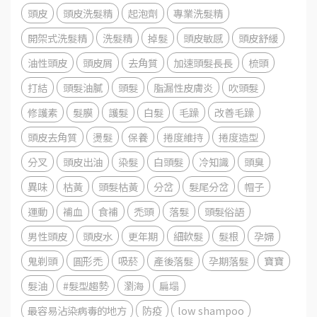
頭皮
頭皮洗髮精
起泡劑
專業洗髮精
開架式洗髮精
洗髮精
掉髮
頭皮敏感
頭皮舒緩
油性頭皮
頭皮屑
去角質
加速頭髮長長
梳頭
打結
頭髮油膩
頭髮
脂漏性皮膚炎
吹頭髮
修護素
髮膜
護髮
白髮
毛躁
改善毛躁
頭皮去角質
燙髮
保養
捲度維持
捲度造型
分叉
頭皮出油
染髮
白頭髮
冷知識
頭臭
異味
枯黃
頭髮枯黃
分岔
髮尾分岔
帽子
運動
補血
食補
禿頭
落髮
頭髮俗語
男性頭皮
頭皮水
更年期
細軟髮
髮根
孕婦
鬼剃頭
圓形禿
吸菸
產後落髮
孕期落髮
寶寶
髮油
#髮型趨勢
瀏海
扁塌
最容易沾染病毒的地方
防疫
low shampoo