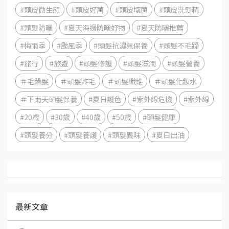
#頭皮微生態
#頭皮好菌
#頭皮壞菌
#頭皮洗髮精
#頭髮防曬
#夏天海邊防曬好物
#夏天防曬推薦
#梅雨季
#颱風季
#頭髮抗濕氣保養
#頭髮不毛躁
#旅行
#旅遊
#頭髮修護
#頭髮滋潤
#頭髮營養
＃毛躁髮
＃頭髮炸毛
＃頭髮纖維
＃頭髮化妝水
＃下雨天頭髮保養
#夏日護色
#紫外線危機
#紫外線
#20歲
#30歲
#40歲
#50歲
#頭髮健康
#頭髮養分
#頭髮養護
#頭髮異味
#夏日出油
最新文章