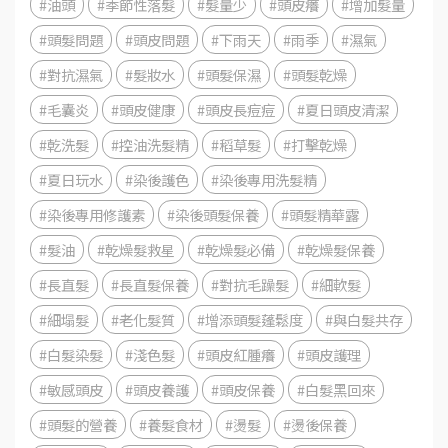
#油頭
#季節性落髮
#髮量少
#頭皮癢
#增加髮量
#頭髮問題
#頭皮問題
#下雨天
#雨季
#濕氣
#對抗濕氣
#髮妝水
#頭髮保濕
#頭髮乾燥
#毛囊炎
#頭皮健康
#頭皮長痘痘
#夏日頭皮清潔
#乾洗髮
#控油洗髮精
#稻草髮
#打擊乾燥
#夏日玩水
#染後護色
#染後專用洗髮精
#染後專用修護素
#染後頭髮保養
#頭髮精華露
#髮油
#乾燥髮救星
#乾燥髮必備
#乾燥髮保養
#長直髮
#長直髮保養
#對抗毛躁髮
#細軟髮
#細塌髮
#老化髮質
#增添頭髮蓬鬆度
#與白髮共存
#白髮染髮
#淺色髮
#頭皮紅腫癢
#頭皮護理
#敏感頭皮
#頭皮養護
#頭皮保養
#白髮黑回來
#頭髮的營養
#養髮食材
#燙髮
#燙後保養