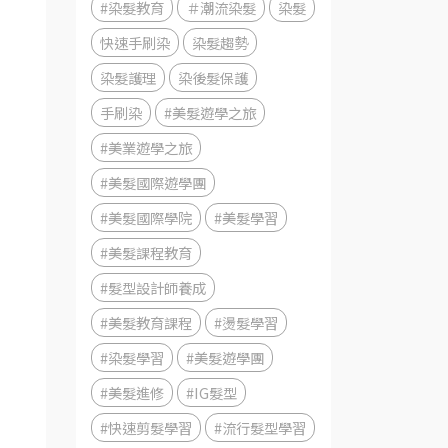
#染髮教育
＃潮流染髮
染髮
快速手刷染
染髮趨勢
染髮護理
染後髮保護
手刷染
#美髮遊學之旅
#美業遊學之旅
#美髮國際遊學團
#美髮國際學院
#美髮學習
#美髮課程教育
#髮型設計師養成
#美髮教育課程
#燙髮學習
#染髮學習
#美髮遊學團
#美髮進修
#IG髮型
#快速剪髮學習
#流行髮型學習