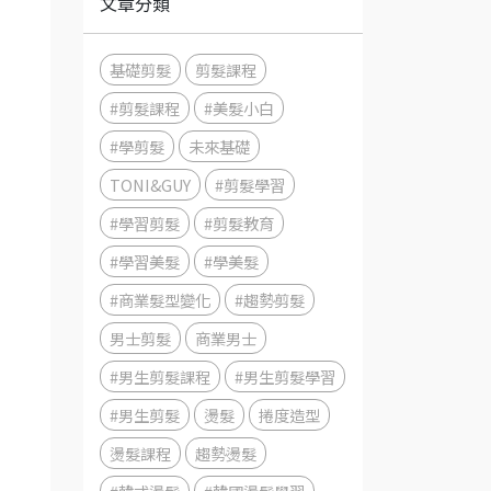
文章分類
基礎剪髮
剪髮課程
#剪髮課程
#美髮小白
#學剪髮
未來基礎
TONI&GUY
#剪髮學習
#學習剪髮
#剪髮教育
#學習美髮
#學美髮
#商業髮型變化
#趨勢剪髮
男士剪髮
商業男士
#男生剪髮課程
#男生剪髮學習
#男生剪髮
燙髮
捲度造型
燙髮課程
趨勢燙髮