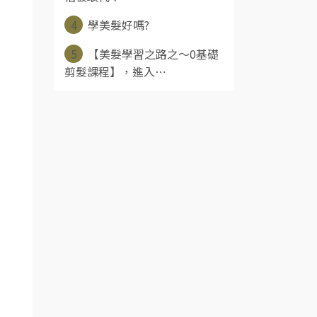
4
學美髮好嗎?
5
【美髮學習之路之～0基礎
剪髮課程】，進入⋯