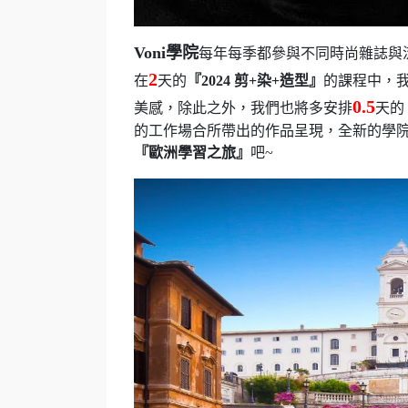
Voni學院
每年每季都參與不同時尚雜誌與
2
在
天的
『2024 剪+染+造型』
的課程中，
0.5
美感，除此之外，我們也將多安排
天的
的工作場合所帶出的作品呈現，全新的學
『歐洲學習之旅』
吧~