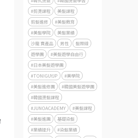
#韓式燙髮
#韓國燙髮學習
#剪燙課程
美髮課程
剪髮進修
#美髮教育
#美髮學院
美髮業績
沙龍 賣產品
男性
髮際線
遊學團
#美髮遊學自由行
#日本美髮遊學團
#TONIGUYJP
#美學院
#美髮進修團
#韓國美髮遊學團
#韓國燙髮課程
#JUNOACADEMY
#美髮課程
，
#美髮進團
基礎染髮
架
#業績提升
#染髮業績