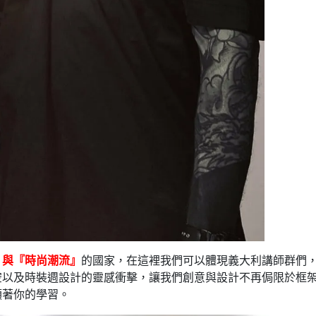
』與『時尚潮流』
的國家，在這裡我們可以體現義大利講師群們
空以及時裝週設計的靈感衝擊，讓我們創意與設計不再侷限於框
領著你的學習。