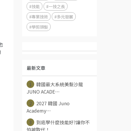
#技能
#一技之長
#專業技術
#多元發展
#學剪頭髮
也
的
最新文章
1
韓國最大系統美髮沙龍
JUNO ACADE⋯
2
2027 韓國 Juno
Academy⋯
3
到底學什麼技能好?讓你不
怕被取代！