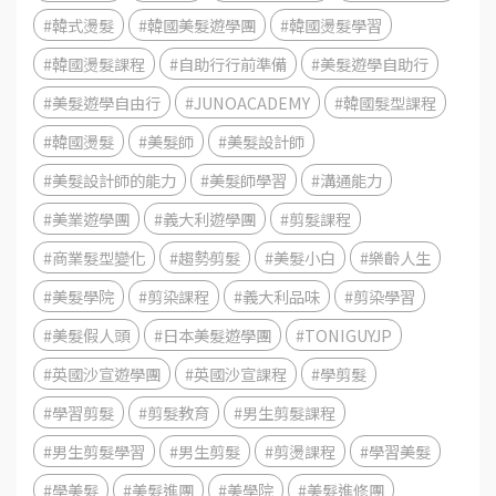
#韓式燙髮
#韓國美髮遊學團
#韓國燙髮學習
#韓國燙髮課程
#自助行行前準備
#美髮遊學自助行
#美髮遊學自由行
#JUNOACADEMY
#韓國髮型課程
#韓國燙髮
#美髮師
#美髮設計師
#美髮設計師的能力
#美髮師學習
#溝通能力
#美業遊學團
#義大利遊學團
#剪髮課程
#商業髮型變化
#趨勢剪髮
#美髮小白
#樂齡人生
#美髮學院
#剪染課程
#義大利品味
#剪染學習
#美髮假人頭
#日本美髮遊學團
#TONIGUYJP
#英國沙宣遊學團
#英國沙宣課程
#學剪髮
#學習剪髮
#剪髮教育
#男生剪髮課程
#男生剪髮學習
#男生剪髮
#剪燙課程
#學習美髮
#學美髮
#美髮進團
#美學院
#美髮進修團