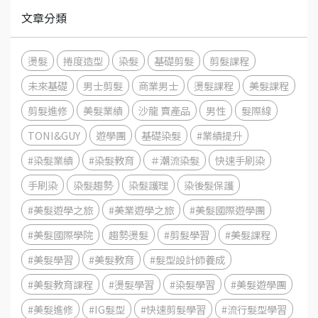
文章分類
燙髮
捲度造型
染髮
基礎剪髮
剪髮課程
未來基礎
男士剪髮
商業男士
燙髮課程
美髮課程
剪髮進修
美髮業績
沙龍 賣產品
男性
髮際線
TONI&GUY
遊學團
基礎染髮
#業績提升
#染髮業績
#染髮教育
＃潮流染髮
快速手刷染
手刷染
染髮趨勢
染髮護理
染後髮保護
#美髮遊學之旅
#美業遊學之旅
#美髮國際遊學團
#美髮國際學院
趨勢燙髮
#剪髮學習
#美髮課程
#美髮學習
#美髮教育
#髮型設計師養成
#美髮教育課程
#燙髮學習
#染髮學習
#美髮遊學團
#美髮進修
#IG髮型
#快速剪髮學習
#流行髮型學習