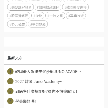
#美髮課程教育
#韓國教育課程
#韓國美髮進修
#韓國進修團
#技能
#一技之長
#專業技術
#多元發展
#學剪頭髮
最新文章
1
韓國最大系統美髮沙龍JUNO ACADE⋯
2
2027 韓國 Juno Academy⋯
3
到底學什麼技能好?讓你不怕被取代！
4
學美髮好嗎?