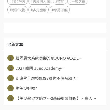
#剪染學習
#美髮假人頭
#技能
#一技之長
#專業技術
#多元發展
#學剪頭髮
最新文章
1
韓國最大系統美髮沙龍JUNO ACADE⋯
2
2027 韓國 Juno Academy⋯
3
到底學什麼技能好?讓你不怕被取代！
4
學美髮好嗎?
5
【美髮學習之路之～0基礎剪髮課程】，進入⋯