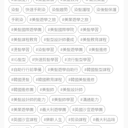
染髮
快速手刷染
染髮趨勢
染髮護理
染後髮保護
手刷染
#美髮遊學之旅
#美業遊學之旅
#美髮國際遊學團
#美髮國際學院
#美髮學習
#美髮課程教育
#髮型設計師養成
#美髮教育課程
#燙髮學習
#染髮學習
#美髮遊學團
#美髮進修
#IG髮型
#快速剪髮學習
#流行髮型學習
#自助行行前準備
#美髮遊學自助行
#韓國髮型課程
#韓國燙髮
#韓國教育課程
#韓國美髮進修
#韓國進修團
#美髮師
#美髮設計師
#美髮設計師的能力
#美髮師學習
#溝通能力
#美業遊學團
#義大利遊學團
#英國沙宣遊學團
#英國沙宣課程
#樂齡人生
#剪染課程
#義大利品味