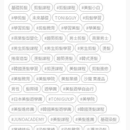
基礎剪髮
剪髮課程
#剪髮課程
#美髮小白
#學剪髮
未來基礎
TONI&GUY
#剪髮學習
#學習剪髮
#剪髮教育
#學習美髮
#學美髮
#商業髮型變化
#趨勢剪髮
男士剪髮
商業男士
#男生剪髮課程
#男生剪髮學習
#男生剪髮
燙髮
捲度造型
燙髮課程
趨勢燙髮
#韓式燙髮
#韓國燙髮學習
#剪燙課程
美髮課程
剪髮進修
#美髮教育
#美髮學院
美髮業績
沙龍 賣產品
男性
髮際線
遊學團
#美髮遊學自由行
#日本美髮遊學團
#TONIGUYJP
#美學院
#美髮進修團
#韓國美髮遊學團
#韓國燙髮課程
#JUNOACADEMY
#美髮課程
#美髮進團
基礎染髮
#業績提升
#染髮業績
#染髮教育
＃潮流染髮