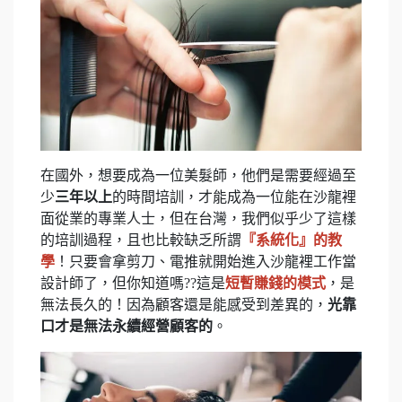
在國外，想要成為一位美髮師，他們是需要經過至
少
三年以上
的時間培訓，才能成為一位能在沙龍裡
面從業的專業人士，但在台灣，我們似乎少了這樣
的培訓過程，且也比較缺乏所謂
『系統化』的教
學
！只要會拿剪刀、電推就開始進入沙龍裡工作當
設計師了，但你知道嗎??這是
短暫賺錢的模式
，是
無法長久的！因為顧客還是能感受到差異的，
光靠
口才是無法永續經營顧客的
。