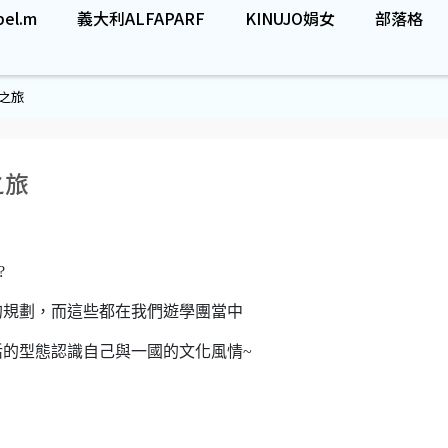
el.m
義大利ALFAPARF
KINUJO娟女
部落格
學之旅
之旅
?
的規劃，而這些都在我們遊學團當中
的型態認識自己與一國的文化風情~