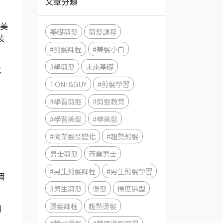
文章分類
術美
基礎剪髮
剪髮課程
裝
#剪髮課程
#美髮小白
#學剪髮
未來基礎
以
TONI&GUY
#剪髮學習
#學習剪髮
#剪髮教育
#學習美髮
#學美髮
#商業髮型變化
#趨勢剪髮
男士剪髮
商業男士
#男生剪髮課程
#男生剪髮學習
個
#男生剪髮
燙髮
捲度造型
燙髮課程
趨勢燙髮
何