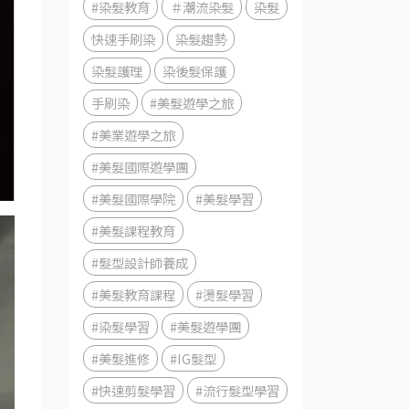
#染髮教育
＃潮流染髮
染髮
快速手刷染
染髮趨勢
染髮護理
染後髮保護
手刷染
#美髮遊學之旅
#美業遊學之旅
#美髮國際遊學團
#美髮國際學院
#美髮學習
#美髮課程教育
#髮型設計師養成
#美髮教育課程
#燙髮學習
#染髮學習
#美髮遊學團
#美髮進修
#IG髮型
#快速剪髮學習
#流行髮型學習