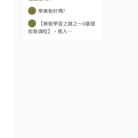
4
學美髮好嗎?
5
【美髮學習之路之～0基礎
剪髮課程】，進入⋯