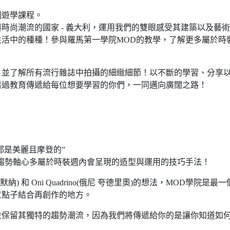
劃遊學課程。
時尚潮流的國家 - 義大利，運用我們的雙眼感受其建築以及藝
活中的種種！參與羅馬第一學院MOD的教學，了解更多屬於時
，並了解所有流行雜誌中拍攝的細緻細節！以不斷的學習、分享
透過教育傳遞給每位想要學習的你們，一同邁向廣闊之路！
都是美麗且摩登的”
趨勢軸心多屬於時裝週內會呈現的造型與運用的技巧手法！
.默納) 和 Oni Quadrino(俄尼 夸德里奧)的想法，MOD學院是最一
意點子結合再創作的地方。
並保留其獨特的趨勢潮流，因為我們將傳遞給你的是讓你知道如