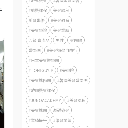
#韓式燙髮
#韓國燙髮學習
#剪燙課程
美髮課程
性
剪髮進修
#美髮教育
#美髮學院
美髮業績
沙龍 賣產品
男性
髮際線
遊學團
#美髮遊學自由行
#日本美髮遊學團
#TONIGUYJP
#美學院
#美髮進修團
#韓國美髮遊學團
#韓國燙髮課程
#JUNOACADEMY
#美髮課程
#美髮進團
基礎染髮
#業績提升
#染髮業績