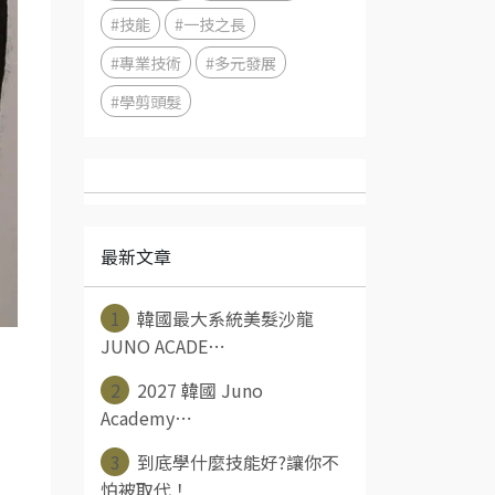
#技能
#一技之長
#專業技術
#多元發展
#學剪頭髮
最新文章
1
韓國最大系統美髮沙龍
JUNO ACADE⋯
2
2027 韓國 Juno
Academy⋯
3
到底學什麼技能好?讓你不
怕被取代！