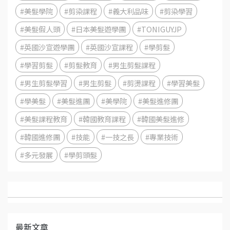
#美髮學院
#剪染課程
#義大利品味
#剪染學習
#美髮假人頭
#日本美髮遊學團
#TONIGUYJP
#英國沙宣遊學團
#英國沙宣課程
#學剪髮
#學習剪髮
#剪髮教育
#男生剪髮課程
#男生剪髮學習
#男生剪髮
#剪燙課程
#學習美髮
#學美髮
#美髮進團
#美學院
#美髮進修團
#美髮課程教育
#韓國教育課程
#韓國美髮進修
#韓國進修團
#技能
#一技之長
#專業技術
#多元發展
#學剪頭髮
最新文章