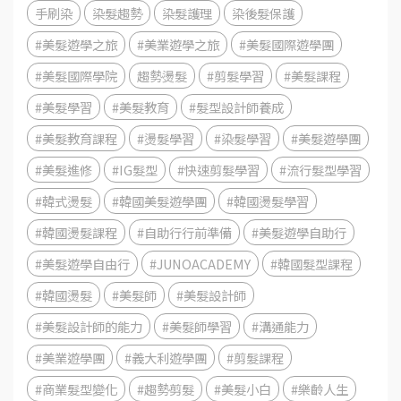
手刷染
染髮趨勢
染髮護理
染後髮保護
#美髮遊學之旅
#美業遊學之旅
#美髮國際遊學團
#美髮國際學院
趨勢燙髮
#剪髮學習
#美髮課程
#美髮學習
#美髮教育
#髮型設計師養成
#美髮教育課程
#燙髮學習
#染髮學習
#美髮遊學團
#美髮進修
#IG髮型
#快速剪髮學習
#流行髮型學習
#韓式燙髮
#韓國美髮遊學團
#韓國燙髮學習
#韓國燙髮課程
#自助行行前準備
#美髮遊學自助行
#美髮遊學自由行
#JUNOACADEMY
#韓國髮型課程
#韓國燙髮
#美髮師
#美髮設計師
#美髮設計師的能力
#美髮師學習
#溝通能力
#美業遊學團
#義大利遊學團
#剪髮課程
#商業髮型變化
#趨勢剪髮
#美髮小白
#樂齡人生