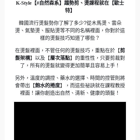
K-Style【#自然森系】趨勢剪、燙課程就在【歐士
特】
韓國流行燙髮勢你了解了多少?從木馬燙、雲朵
燙、氣墊燙、服貼燙等不同的名稱裡面，你對於這
樣的燙髮技巧知道了哪些？
在燙髮裡面，不管任何的燙髮技巧，重點在於【
剪
髮架構
】以及【
層次落點
】的重性性，只要剪裁對
了，所有的燙髮就變得更加簡單且容易上手！
另外，溫度的調控、藥水的選擇、時間的控管則將
會帶出【
飽水的捲度
】，而這些祕訣就在課程教授
裡面！讓你創造出自然、清新、健康的頭髮！