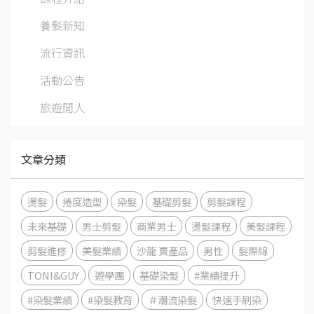
養髮新知
流行資訊
活動公告
旅遊閒人
文章分類
燙髮
捲度造型
染髮
基礎剪髮
剪髮課程
未來基礎
男士剪髮
商業男士
燙髮課程
美髮課程
剪髮進修
美髮業績
沙龍 賣產品
男性
髮際線
TONI&GUY
遊學團
基礎染髮
#業績提升
#染髮業績
#染髮教育
＃潮流染髮
快速手刷染