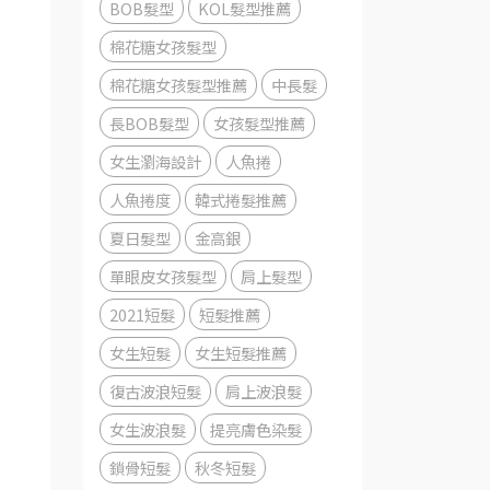
BOB髮型
KOL髮型推薦
棉花糖女孩髮型
棉花糖女孩髮型推薦
中長髮
長BOB髮型
女孩髮型推薦
女生瀏海設計
人魚捲
人魚捲度
韓式捲髮推薦
夏日髮型
金高銀
單眼皮女孩髮型
肩上髮型
2021短髮
短髮推薦
女生短髮
女生短髮推薦
復古波浪短髮
肩上波浪髮
女生波浪髮
提亮膚色染髮
鎖骨短髮
秋冬短髮