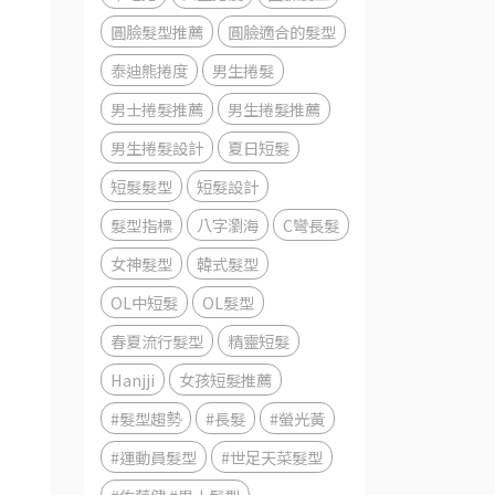
圓臉髮型推薦
圓臉適合的髮型
泰迪熊捲度
男生捲髮
男士捲髮推薦
男生捲髮推薦
男生捲髮設計
夏日短髮
短髮髮型
短髮設計
髮型指標
八字瀏海
C彎長髮
女神髮型
韓式髮型
OL中短髮
OL髮型
春夏流行髮型
精靈短髮
Hanjji
女孩短髮推薦
#髮型趨勢
#長髮
#螢光黃
#運動員髮型
#世足天菜髮型