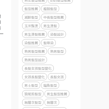
熟女髮型推薦
奶奶髮型推薦
髮型推薦
瘦臉髮型
何
減齡髮型
中長髮型推薦
到
玉米鬚燙
男生燙髮
莉
男生燙髮推薦
染髮設計
一
染髮推薦
髮帶染
熟男髮型推薦
熟男髮型
熟男髮型設計
長髮女孩髮型變化
女孩長髮變化
長髮女孩
男士髮型
錙魚髮型
狼尾剪髮型
男生髮型推薦
無層次髮型
無層次