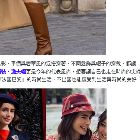
色彩、平價與奢華風的混搭穿著、不同髮飾與帽子的穿戴，都讓
西裝、漁夫帽
更是今年的代表風尚，想要讓自己也走在時尚的尖
『法國巴黎』的時尚生活，不出國也能感受到生活與時尚的美好