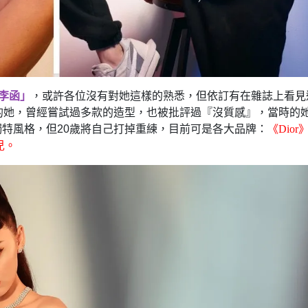
I李函」
，或許各位沒有對她這樣的熟悉，但依訂有在雜誌上看見
的她，曾經嘗試過多款的造型，也被批評過『沒質感』，當時的
特風格，但20歲將自己打掉重練，目前可是各大品牌：
《Dior
兒。