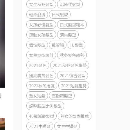
女生秋冬髮型
治癒性髮型
輕柔浪漫
日式髮型
女孩必備髮型
日式髮型範本
運動女孩髮型
清爽髮型
個性髮型
戴資穎
IU髮型
女生髮型設計
秋冬髮色趨勢
2021髮色
2021秋冬髮色趨勢
提亮膚質髮色
2021復古髮型
2021秋冬捲度
2021短髮趨勢
熟女短髮
高額頭髮型
展
調整臉型比例髮型
40歲減齡髮型
熟女的髮型推薦
2021中短髮
女生中短髮