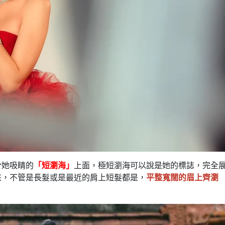
於她吸睛的
「短瀏海」
上面，極短瀏海可以說是她的標誌，完全
來，不管是長髮或是最近的肩上短髮都是，
平整寬闊的眉上齊瀏
。