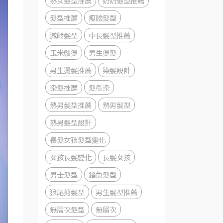
熟女髮型推薦
奶奶髮型推薦
髮型推薦
瘦臉髮型
減齡髮型
中長髮型推薦
玉米鬚燙
男生燙髮
男生燙髮推薦
染髮設計
染髮推薦
髮帶染
熟男髮型推薦
熟男髮型
熟男髮型設計
長髮女孩髮型變化
女孩長髮變化
長髮女孩
男士髮型
錙魚髮型
狼尾剪髮型
男生髮型推薦
無層次髮型
無層次