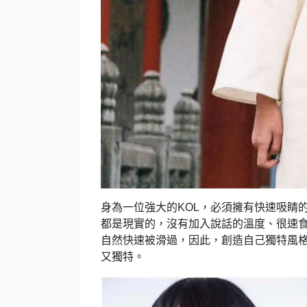
身為一位強大的KOL，必須擁有快速吸睛
都是現實的，沒有加入說話的溫度、很速
自然快速被滑過，因此，創造自己獨特風
又獨特。