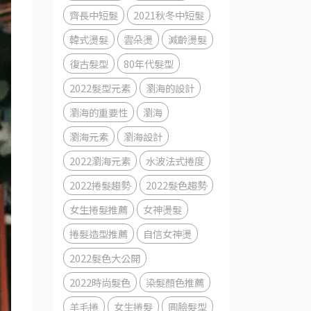
齊長中短髮
2021秋冬中短髮
韓式燙髮
雲朵燙
減齡燙髮
復古髮型
80年代髮型
2022髮型元素
瀏海的設計
瀏海的重要性
瀏海
瀏海元素
瀏海設計
2022瀏海元素
水波法式捲度
2022捲髮趨勢
2022髮色趨勢
女生捲髮推薦
女神燙髮
捲髮造型推薦
自信女神燙
2022髮色大公開
2022時尚髮色
染髮顏色推薦
羊毛捲
女生捲髮
圓臉髮型