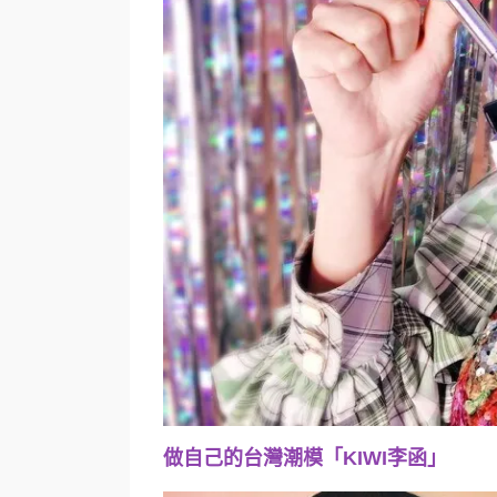
做自己的台灣潮模「KIWI李函」