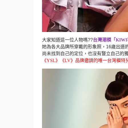
大家知道這一位人物嗎??
台灣潮模「KIW
她為各大品牌所穿戴的形象照，16歲出道
尚未找到自己的定位，也沒有豎立自己的獨
《YSL》《LV》品牌邀請的唯一台灣模特