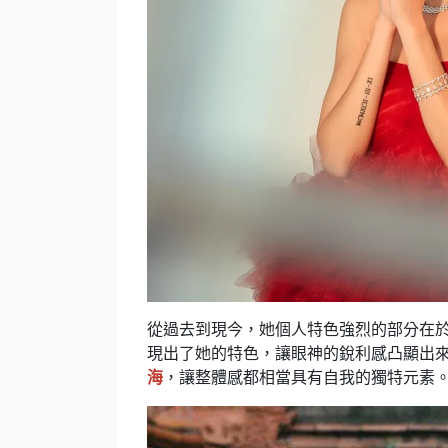
從過去到現今，她個人特色強烈的部分在
現出了她的特色，讓眼神的銳利感凸顯出
海
，讓整體感都相當具有自我的獨特元素