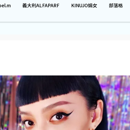
el.m
義大利ALFAPARF
KINUJO娟女
部落格