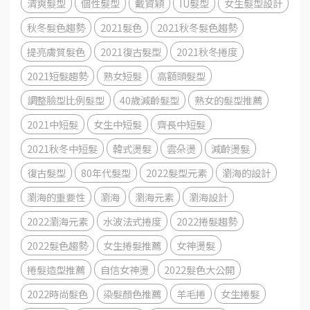
清爽髮型
個性髮型
戴資穎
IU髮型
女生髮型設計
秋冬髮色趨勢
2021髮色
2021秋冬髮色趨勢
提亮膚質髮色
2021復古髮型
2021秋冬捲度
2021短髮趨勢
熟女短髮
高額頭髮型
調整臉型比例髮型
40歲減齡髮型
熟女的髮型推薦
2021中短髮
女生中短髮
齊長中短髮
2021秋冬中短髮
韓式燙髮
雲朵燙
減齡燙髮
復古髮型
80年代髮型
2022髮型元素
瀏海的設計
瀏海的重要性
瀏海
瀏海元素
瀏海設計
2022瀏海元素
水波法式捲度
2022捲髮趨勢
2022髮色趨勢
女生捲髮推薦
女神燙髮
捲髮造型推薦
自信女神燙
2022髮色大公開
2022時尚髮色
染髮顏色推薦
羊毛捲
女生捲髮