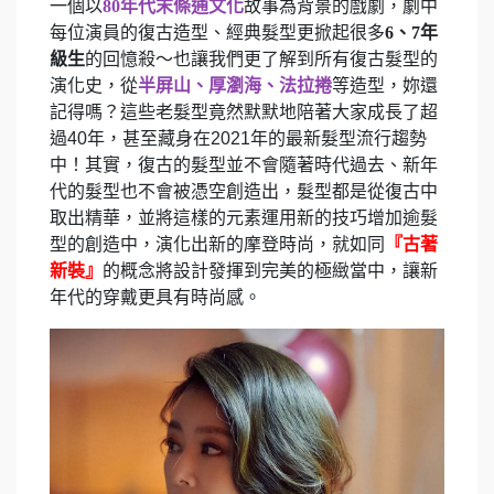
一個以
80年代末條通文化
故事為背景的戲劇，劇中
每位演員的復古造型、經典髮型更掀起很多
6、7年
級生
的回憶殺～也讓我們更了解到所有復古髮型的
演化史，從
半屏山、厚瀏海、法拉捲
等造型，妳還
記得嗎？這些老髮型竟然默默地陪著大家成長了超
過40年，甚至藏身在2021年的最新髮型流行趨勢
中！其實，復古的髮型並不會隨著時代過去、新年
代的髮型也不會被憑空創造出，髮型都是從復古中
取出精華，並將這樣的元素運用新的技巧增加逾髮
型的創造中，演化出新的摩登時尚，就如同
『古著
新裝』
的概念將設計發揮到完美的極緻當中，讓新
年代的穿戴更具有時尚感。