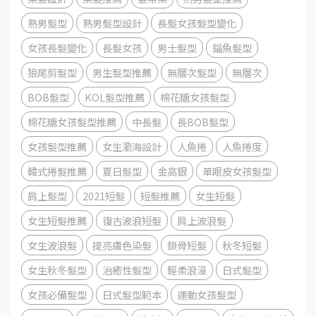
熟男髮型
熟男髮型設計
長髮女孩髮型變化
女孩長髮變化
長髮女孩
男士髮型
錙魚髮型
狼尾剪髮型
男生髮型推薦
無層次髮型
無層次
BOB髮型
KOL髮型推薦
棉花糖女孩髮型
棉花糖女孩髮型推薦
中長髮
長BOB髮型
女孩髮型推薦
女生瀏海設計
人魚捲
人魚捲度
韓式捲髮推薦
夏日髮型
金高銀
單眼皮女孩髮型
肩上髮型
2021短髮
短髮推薦
女生短髮
女生短髮推薦
復古波浪短髮
肩上波浪髮
女生波浪髮
提亮膚色染髮
鎖骨短髮
秋冬短髮
女生秋冬髮型
治癒性髮型
輕柔浪漫
日式髮型
女孩必備髮型
日式髮型範本
運動女孩髮型