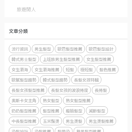
旅遊閒人
文章分類
流行資訊
男生髮型
歐巴髮型推薦
歐巴髮型設計
韓式男士髮型
上班族男生髮型推薦
女生髮型推薦
女生瀏海
女生瀏海推薦
短髮
極短髮
髮色推薦
歐膩髮型趨勢
韓式髮型趨勢
長髮女孩特輯
長髮女孩髮型推薦
長髮女孩的波浪捲度
長捲髮
奧斯卡女主角
熟女髮型
熟女髮型推薦
奶奶髮型推薦
髮型推薦
瘦臉髮型
減齡髮型
中長髮型推薦
玉米鬚燙
男生燙髮
男生燙髮推薦
染髮設計
染髮推薦
髮帶染
熟男髮型推薦