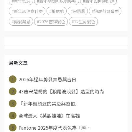
#新年禁忌
#新年期間可以剪髮嗎
#新年如何迎好運
#新年該注意什麼
#狼尾剪
#宋慧喬
#狼尾剪髮造型
#剪髮禁忌
#2026吉祥髮色
#12生肖髮色
最新文章
1
2026年過年剪髮禁忌與吉日
2
43歲宋慧喬的【狼尾波浪髮】造型的時尚
3
『新年剪頭髮的禁忌與習俗』
4
全球最大《英熙娃娃》在高雄
5
Pantone 2025年度代表色為「摩⋯