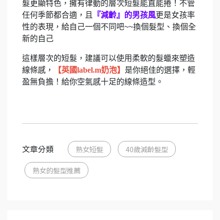
髮更顯特色，擁有律動的層次短髮能直能捲！不管
任何季節都合適，且
『減齡』的男孩風
更是女孩率
性的表現，給自己一個不同吧~~換個髮型、換個全
新的自己
這樣層次的短髮，建議可以使用柔軟的髮蠟來塑造
線條感，
【英國label.m奶泡】
是你絕佳的選擇，輕
盈無負擔！給你空氣感十足的線條造型。
文章分類
熟女短髮
40歲減齡髮型
熟女的髮型推薦