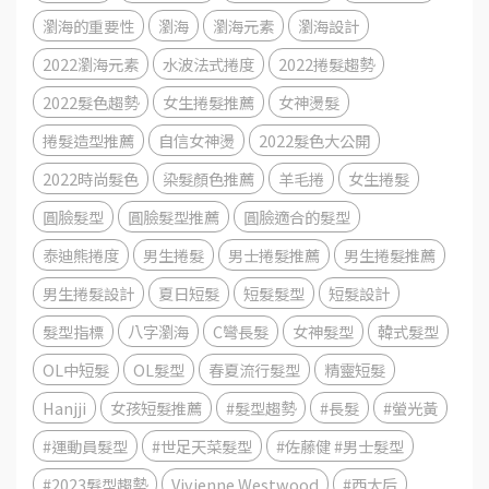
瀏海的重要性
瀏海
瀏海元素
瀏海設計
2022瀏海元素
水波法式捲度
2022捲髮趨勢
2022髮色趨勢
女生捲髮推薦
女神燙髮
捲髮造型推薦
自信女神燙
2022髮色大公開
2022時尚髮色
染髮顏色推薦
羊毛捲
女生捲髮
圓臉髮型
圓臉髮型推薦
圓臉適合的髮型
泰迪熊捲度
男生捲髮
男士捲髮推薦
男生捲髮推薦
男生捲髮設計
夏日短髮
短髮髮型
短髮設計
髮型指標
八字瀏海
C彎長髮
女神髮型
韓式髮型
OL中短髮
OL髮型
春夏流行髮型
精靈短髮
Hanjji
女孩短髮推薦
#髮型趨勢
#長髮
#螢光黃
#運動員髮型
#世足天菜髮型
#佐藤健 #男士髮型
#2023髮型趨勢
Vivienne Westwood
#西太后