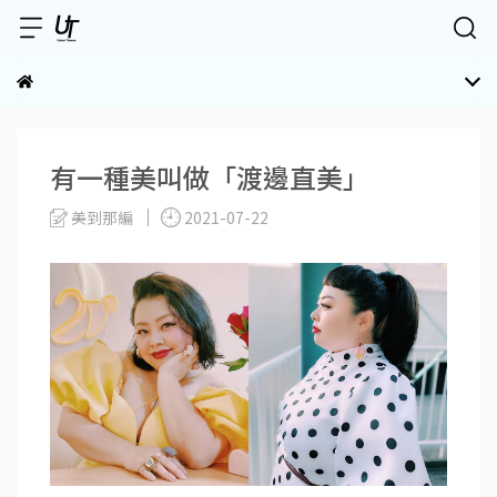
有一種美叫做「渡邊直美」
美到那編
2021-07-22