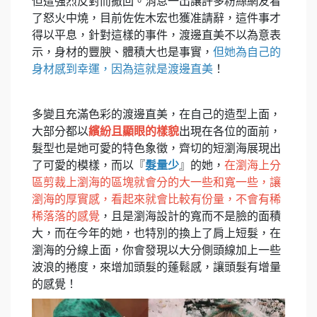
但遭強烈反對而撤回。消息一出讓許多粉絲網友看
了怒火中燒，目前佐佐木宏也獲准請辭，這件事才
得以平息，針對這樣的事件，渡邊直美不以為意表
示，身材的豐腴、體積大也是事實，
但她為自己的
身材感到幸運，因為這就是渡邊直美
！
多變且充滿色彩的渡邊直美，在自己的造型上面，
大部分都以
繽紛且顯眼的樣貌
出現在各位的面前，
髮型也是她可愛的特色象徵，齊切的短瀏海展現出
了可愛的模樣，而以『
髮量少
』的她，
在瀏海上分
區剪裁上瀏海的區塊就會分的大一些和寬一些，讓
瀏海的厚實感，看起來就會比較有份量，不會有稀
稀落落的感覺
，且是瀏海設計的寬而不是臉的面積
大，而在今年的她，也特別的換上了肩上短髮，在
瀏海的分線上面，你會發現以大分側頭線加上一些
波浪的捲度，來增加頭髮的蓬鬆感，讓頭髮有增量
的感覺！