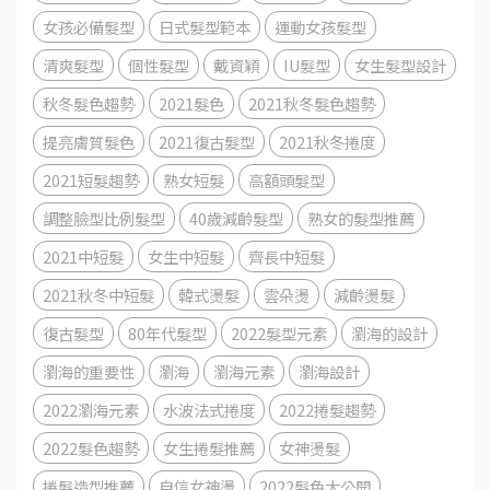
女孩必備髮型
日式髮型範本
運動女孩髮型
清爽髮型
個性髮型
戴資穎
IU髮型
女生髮型設計
秋冬髮色趨勢
2021髮色
2021秋冬髮色趨勢
提亮膚質髮色
2021復古髮型
2021秋冬捲度
2021短髮趨勢
熟女短髮
高額頭髮型
調整臉型比例髮型
40歲減齡髮型
熟女的髮型推薦
2021中短髮
女生中短髮
齊長中短髮
2021秋冬中短髮
韓式燙髮
雲朵燙
減齡燙髮
復古髮型
80年代髮型
2022髮型元素
瀏海的設計
瀏海的重要性
瀏海
瀏海元素
瀏海設計
2022瀏海元素
水波法式捲度
2022捲髮趨勢
2022髮色趨勢
女生捲髮推薦
女神燙髮
捲髮造型推薦
自信女神燙
2022髮色大公開