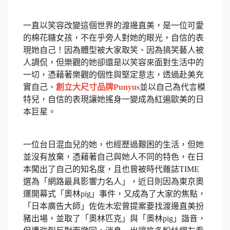
一直以笑容改變這個世界的渡邊直美，是一位可愛
的棉花糖女孩，不在乎旁人對她的眼光，自信的表
現她自己！因為體型被大家取笑、因為搞笑藝人被
人調侃，但樂觀的她卻還是以笑容來面對生活中的
一切，憑藉著樂觀的個性與堅定意志，透過赴美充
實自己、
創立大尺寸品牌Punyus
並以自己為代言模
特兒，自信的表現讓她搖身一變成為紅遍歐美的日
本巨星。
一位台日混血兒的她，也經歷過艱困的生活，但她
並沒有放棄，憑藉著自己與她人不同的特色，在日
本闖出了自己的知名度，且也曾被時代雜誌TIME
選為「網路最具影響力名人」，近日則因為東京奧
運開幕式「奧林pig」事件，又成為了大家的焦點，
「日本廣告大師」佐佐木宏曾提案要找渡邊直美扮
豬出場，並取了「奧林匹克」與「奧林pig」諧音，