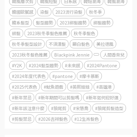
韓風層次剪
韓風短髮
日系感
韓妞瀏海
韓風瀏海
韓國歐膩感
染髮
2023流行染髮
秋冬季
韓系髮型
髮型趨勢
2023綁髮趨勢
綁髮趨勢
綁髮
2023秋冬季髮色推薦
秋冬季髮色
秋冬季髮型設計
不須漂髮
顯白髮色
美拉德風
2023秋冬髮色推薦
Blackpink Jennie
人間香奈兒
#Y2K
#2024髮型趨勢
#未來感
#2024Pantone
#2024年度代表色
#pantone
#摩卡慕斯
#2025代表色
#魷魚遊戲
#英熙娃娃
#高雄港
#新年禁忌
#新年期間可以剪髮嗎
#新年如何迎好運
#新年該注意什麼
#狼尾剪
#宋慧喬
#狼尾剪髮造型
#剪髮禁忌
#2026吉祥髮色
#12生肖髮色