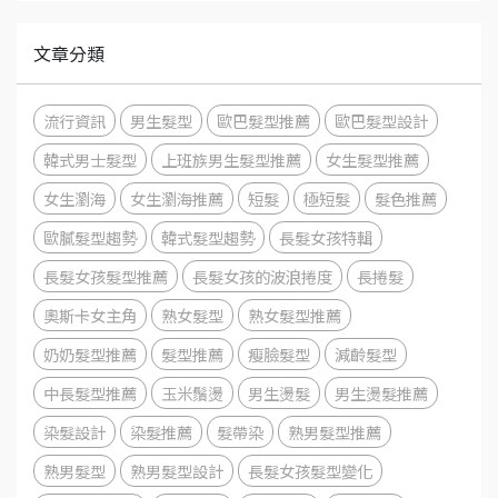
文章分類
流行資訊
男生髮型
歐巴髮型推薦
歐巴髮型設計
韓式男士髮型
上班族男生髮型推薦
女生髮型推薦
女生瀏海
女生瀏海推薦
短髮
極短髮
髮色推薦
歐膩髮型趨勢
韓式髮型趨勢
長髮女孩特輯
長髮女孩髮型推薦
長髮女孩的波浪捲度
長捲髮
奧斯卡女主角
熟女髮型
熟女髮型推薦
奶奶髮型推薦
髮型推薦
瘦臉髮型
減齡髮型
中長髮型推薦
玉米鬚燙
男生燙髮
男生燙髮推薦
染髮設計
染髮推薦
髮帶染
熟男髮型推薦
熟男髮型
熟男髮型設計
長髮女孩髮型變化