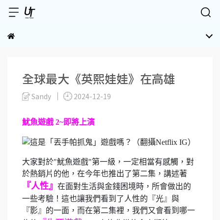
全球最大《英熙娃娃》在高雄
Sandy
2024-12-19
魷魚遊戲 2~即將上演
大家對於"魷魚遊戲"第一級，一定相當有感觸，對
於熱銷片的他，在今年也推出了第二集，講述著
『人性』
在面對生活與金錢困境時，所會做出的
一些考驗！這也讓我們看到了人性的『光』與
『影』的一面，而在第二集裡，我們又會看到哪一