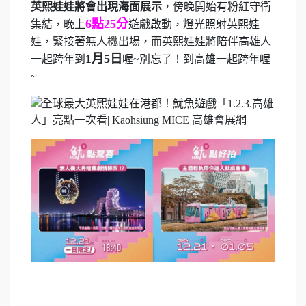
英熙娃娃將會出現海面展示
，傍晚開始有粉紅守衛
6點25分
集結，晚上
遊戲啟動，燈光照射英熙娃
娃，緊接著無人機出場，而英熙娃娃將陪伴高雄人
1月5日
一起跨年到
喔~別忘了！到高雄一起跨年喔
~