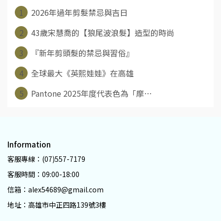
1
2026年過年剪髮禁忌與吉日
2
43歲宋慧喬的【狼尾波浪髮】造型的時尚
3
『新年剪頭髮的禁忌與習俗』
4
全球最大《英熙娃娃》在高雄
5
Pantone 2025年度代表色為「摩⋯
Information
客服專線：(07)557-7179
客服時間：09:00-18:00
信箱：alex54689@gmail.com
地址：高雄市中正四路139號3樓