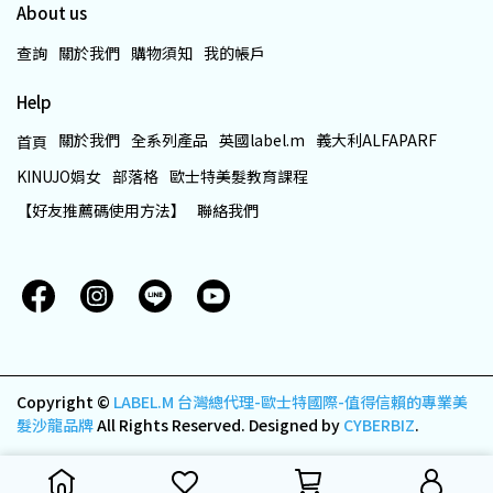
About us
查詢
關於我們
購物須知
我的帳戶
Help
關於我們
全系列產品
英國label.m
義大利ALFAPARF
首頁
KINUJO娟女
部落格
歐士特美髮教育課程
【好友推薦碼使用方法】
聯絡我們
Copyright ©
LABEL.M 台灣總代理-歐士特國際-值得信賴的專業美
髮沙龍品牌
All Rights Reserved.
Designed by
CYBERBIZ
.