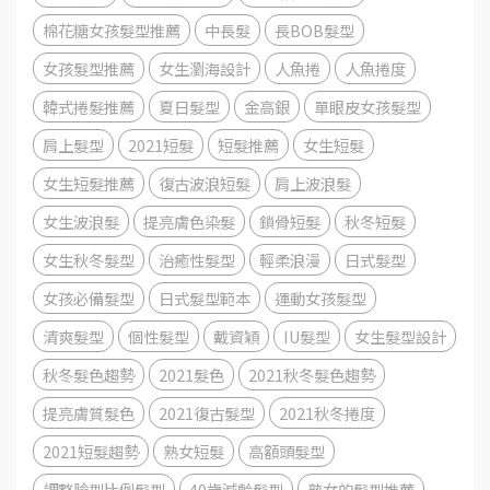
棉花糖女孩髮型推薦
中長髮
長BOB髮型
女孩髮型推薦
女生瀏海設計
人魚捲
人魚捲度
韓式捲髮推薦
夏日髮型
金高銀
單眼皮女孩髮型
肩上髮型
2021短髮
短髮推薦
女生短髮
女生短髮推薦
復古波浪短髮
肩上波浪髮
女生波浪髮
提亮膚色染髮
鎖骨短髮
秋冬短髮
女生秋冬髮型
治癒性髮型
輕柔浪漫
日式髮型
女孩必備髮型
日式髮型範本
運動女孩髮型
清爽髮型
個性髮型
戴資穎
IU髮型
女生髮型設計
秋冬髮色趨勢
2021髮色
2021秋冬髮色趨勢
提亮膚質髮色
2021復古髮型
2021秋冬捲度
2021短髮趨勢
熟女短髮
高額頭髮型
調整臉型比例髮型
40歲減齡髮型
熟女的髮型推薦