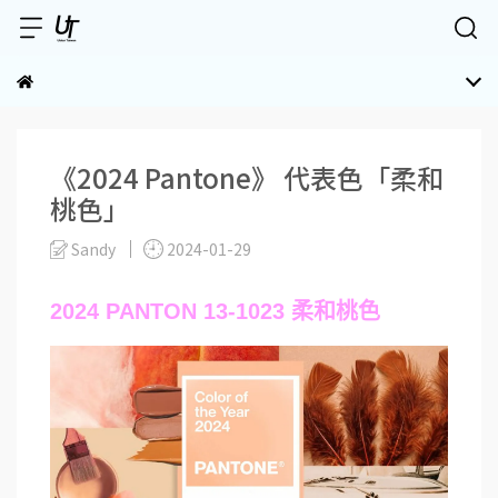
《2024 Pantone》 代表色「柔和
桃色」
Sandy
2024-01-29
2024 PANTON 13-1023 柔和桃色