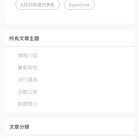
#2024年度代表色
#pantone
所有文章主題
課程介紹
養髮新知
流行資訊
活動公告
旅遊閒人
文章分類