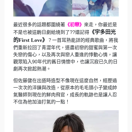
最近很多的話題都圍繞著
《初戀》
來走，你最近是
《宇多田光
不是也被這齣日劇給燒到了??還記得
的First Love》
？一首耳熟能詳的經典歌曲，將我
們重新拉回了青澀年代，道盡初戀的甜蜜與第一次
失戀的傷心，以及再次與戀人重逢的悸動心情，讓
觀眾陷入90年代的舊日情懷中，也讓沉寂已久的日
劇再次掀起熱潮。
但佐藤健在出道時造型不像現在這麼自然，經歷過
一次次的淬鍊與改造，從原本的毛毛頭小子變成帥
氣醫師到現在的鮮肉飛官，成長的軌跡也是讓人忍
不住為他加油打氣的一點！