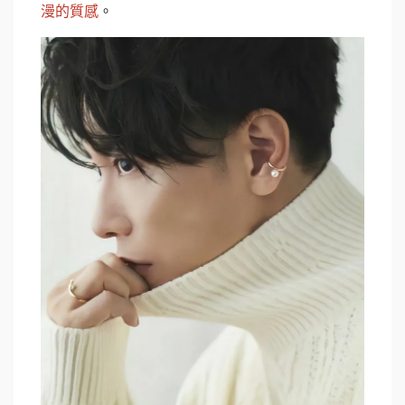
漫的質感
。