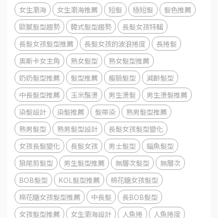
女生瀏海
女生瀏海推薦
短髮
極短髮
髮色推薦
歐膩髮型趨勢
韓式髮型趨勢
長髮女孩特輯
長髮女孩髮型推薦
長髮女孩的波浪捲度
長捲髮
奧斯卡女主角
熟女髮型
熟女髮型推薦
奶奶髮型推薦
髮型推薦
瘦臉髮型
減齡髮型
中長髮型推薦
玉米鬚燙
男生燙髮
男生燙髮推薦
染髮設計
染髮推薦
髮帶染
熟男髮型推薦
熟男髮型
熟男髮型設計
長髮女孩髮型變化
女孩長髮變化
長髮女孩
男士髮型
錙魚髮型
狼尾剪髮型
男生髮型推薦
無層次髮型
無層次
BOB髮型
KOL髮型推薦
棉花糖女孩髮型
棉花糖女孩髮型推薦
中長髮
長BOB髮型
女孩髮型推薦
女生瀏海設計
人魚捲
人魚捲度