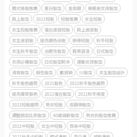
韓式捲髮推薦
夏日髮型
金高銀
單眼皮女孩髮型
肩上髮型
2021短髮
短髮推薦
女生短髮
女生短髮推薦
復古波浪短髮
肩上波浪髮
女生波浪髮
提亮膚色染髮
鎖骨短髮
秋冬短髮
女生秋冬髮型
治癒性髮型
輕柔浪漫
日式髮型
女孩必備髮型
日式髮型範本
運動女孩髮型
清爽髮型
個性髮型
戴資穎
IU髮型
女生髮型設計
秋冬髮色趨勢
2021髮色
2021秋冬髮色趨勢
提亮膚質髮色
2021復古髮型
2021秋冬捲度
2021短髮趨勢
熟女短髮
高額頭髮型
調整臉型比例髮型
40歲減齡髮型
熟女的髮型推薦
2021中短髮
女生中短髮
齊長中短髮
2021秋冬中短髮
韓式燙髮
雲朵燙
減齡燙髮