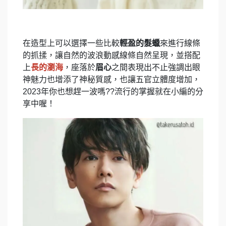
在造型上可以選擇一些比較
輕盈的髮蠟
來進行線條
的抓揉，讓自然的波浪動感線條自然呈現，並搭配
上
長的瀏海
，座落於
眉心
之間表現出不止強調出眼
神魅力也增添了神秘質感，也讓五官立體度增加，
2023年你也想趕一波嗎??流行的掌握就在小編的分
享中喔！