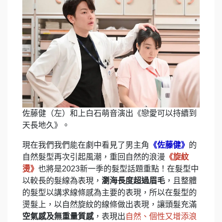
佐藤健（左）和上白石萌音演出《戀愛可以持續到
天長地久》。
現在我們我們能在劇中看見了男主角
《佐藤健》
的
自然髮型再次引起風潮，重回自然的浪漫
《旋紋
燙》
也將是2023新一季的髮型話題重點！在髮型中
以較長的髮線為表現，
瀏海長度超過眉毛
，且整體
的髮型以講求線條感為主要的表現，所以在髮型的
燙髮上，以自然旋紋的線條做出表現，讓頭髮充滿
空氣感及無重量質感
，
表現出
自然、個性又增添浪